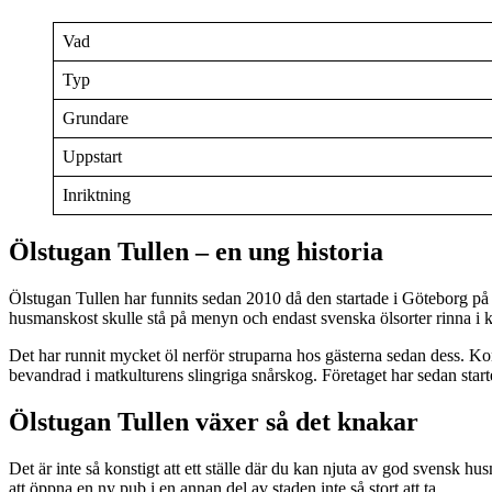
Vad
Typ
Grundare
Uppstart
Inriktning
Ölstugan Tullen – en ung historia
Ölstugan Tullen har funnits sedan 2010 då den startade i Göteborg på
husmanskost skulle stå på menyn och endast svenska ölsorter rinna i 
Det har runnit mycket öl nerför struparna hos gästerna sedan dess. Ko
bevandrad i matkulturens slingriga snårskog. Företaget har sedan start
Ölstugan Tullen växer så det knakar
Det är inte så konstigt att ett ställe där du kan njuta av god svensk hu
att öppna en ny pub i en annan del av staden inte så stort att ta.