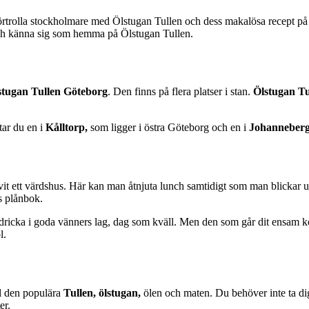
trolla stockholmare med Ölstugan Tullen och dess makalösa recept på fr
e och känna sig som hemma på Ölstugan Tullen.
stugan Tullen Göteborg
. Den finns på flera platser i stan.
Ölstugan Tu
tar du en i
Kålltorp,
som ligger i östra Göteborg och en i
Johanneber
vit ett värdshus. Här kan man åtnjuta lunch samtidigt som man blickar ut
ns plånbok.
dricka i goda vänners lag, dag som kväll. Men den som går dit ensam k
öl.
ll den populära
Tullen, ölstugan,
ölen och maten. Du behöver inte ta dig
ter.