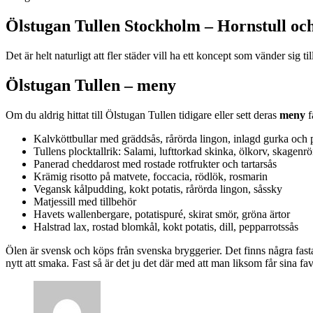
Ölstugan Tullen Stockholm – Hornstull o
Det är helt naturligt att fler städer vill ha ett koncept som vänder sig 
Ölstugan Tullen – meny
Om du aldrig hittat till Ölstugan Tullen tidigare eller sett deras
meny
f
Kalvköttbullar med gräddsås, rårörda lingon, inlagd gurka och 
Tullens plocktallrik: Salami, lufttorkad skinka, ölkorv, skagenr
Panerad cheddarost med rostade rotfrukter och tartarsås
Krämig risotto på matvete, foccacia, rödlök, rosmarin
Vegansk kålpudding, kokt potatis, rårörda lingon, såssky
Matjessill med tillbehör
Havets wallenbergare, potatispuré, skirat smör, gröna ärtor
Halstrad lax, rostad blomkål, kokt potatis, dill, pepparrotssås
Ölen är svensk och köps från svenska bryggerier. Det finns några fasta
nytt att smaka. Fast så är det ju det där med att man liksom får sina fav