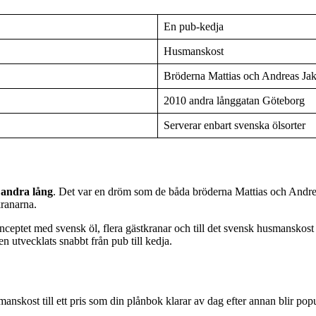
En pub-kedja
Husmanskost
Bröderna Mattias och Andreas Ja
2010 andra långgatan Göteborg
Serverar enbart svenska ölsorter
andra lång
. Det var en dröm som de båda bröderna Mattias och Andre
kranarna.
nceptet med svensk öl, flera gästkranar och till det svensk husmanskos
en utvecklats snabbt från pub till kedja.
smanskost till ett pris som din plånbok klarar av dag efter annan blir pop