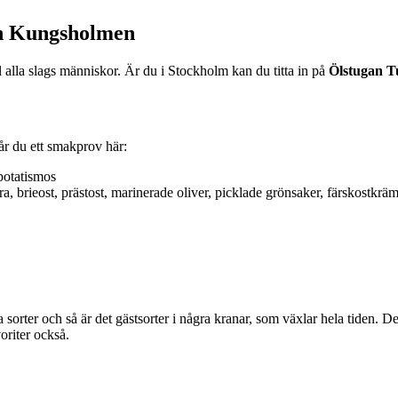
ch Kungsholmen
till alla slags människor. Är du i Stockholm kan du titta in på
Ölstugan Tu
år du ett smakprov här:
potatismos
öra, brieost, prästost, marinerade oliver, picklade grönsaker, färskostkr
 sorter och så är det gästsorter i några kranar, som växlar hela tiden. 
oriter också.