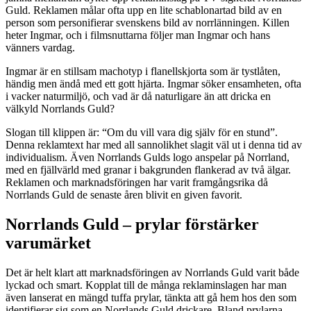
Guld. Reklamen målar ofta upp en lite schablonartad bild av en
person som personifierar svenskens bild av norrlänningen. Killen
heter Ingmar, och i filmsnuttarna följer man Ingmar och hans
vänners vardag.
Ingmar är en stillsam machotyp i flanellskjorta som är tystlåten,
händig men ändå med ett gott hjärta. Ingmar söker ensamheten, ofta
i vacker naturmiljö, och vad är då naturligare än att dricka en
välkyld Norrlands Guld?
Slogan till klippen är: “Om du vill vara dig själv för en stund”.
Denna reklamtext har med all sannolikhet slagit väl ut i denna tid av
individualism. Även Norrlands Gulds logo anspelar på Norrland,
med en fjällvärld med granar i bakgrunden flankerad av två älgar.
Reklamen och marknadsföringen har varit framgångsrika då
Norrlands Guld de senaste åren blivit en given favorit.
Norrlands Guld – prylar förstärker
varumärket
Det är helt klart att marknadsföringen av Norrlands Guld varit både
lyckad och smart. Kopplat till de många reklaminslagen har man
även lanserat en mängd tuffa prylar, tänkta att gå hem hos den som
identifierar sig som en Norrlands Guld drickare. Bland prylarna