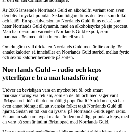
är den en återkommande storsäljare.
År 2005 lanserade Norrlands Guld en alkoholfri variant som även
den blivit mycket populär. Sedan tidigare finns den även som folköl
och lättöl. En specialversion av Norrlands Guld finns också som
heter Norrlands Guld dynamit, med en alkoholstyrka på sju procent.
Man har dessutom varianten Norrlands Guld export, som
marknadsförs med att ha internationell smak.
Om du gärna vill dricka en Norrlands Guld men är lite orolig för
antalet kalorier, så innehåller en Norrlands Guld starköl mellan fyrtio
och sextio kalorier beroende på sorten.
Norrlands Guld – radio och keps
ytterligare bra marknadsföring
Utöver att bevisligen vara en mycket bra öl, och smart
marknadsföring via reklam, som en del till och med säger varit
förlagan och idén till den omåttligt populära ICA reklamen, så har
även annat bidragit till att svenska folket tagit Norrlands Guld till
hjärtat. Sedan en tid kan du lyssna på Norrlands Gulds egen radio.
En annan sak som hypat märket är den omåttligt populära keps, med
en varg på som är intimt förknippad med Norrlands Guld.
Men oavsett marknadsföring så blir en produkt aldrig bättre än den