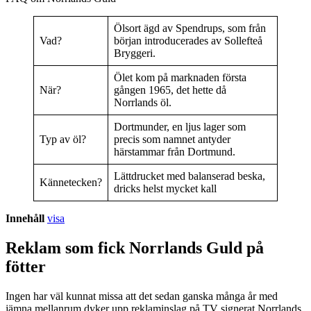
Ölsort ägd av Spendrups, som från
Vad?
början introducerades av Sollefteå
Bryggeri.
Ölet kom på marknaden första
När?
gången 1965, det hette då
Norrlands öl.
Dortmunder, en ljus lager som
Typ av öl?
precis som namnet antyder
härstammar från Dortmund.
Lättdrucket med balanserad beska,
Kännetecken?
dricks helst mycket kall
Innehåll
visa
Reklam som fick Norrlands Guld på
fötter
Ingen har väl kunnat missa att det sedan ganska många år med
jämna mellanrum dyker upp reklaminslag på TV signerat Norrlands