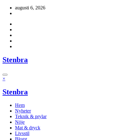
Hoppa
augusti 6, 2026
till
innehåll
Stenbra
×
Stenbra
Hem
Nyheter
Teknik & prylar
Nöje
Mat & dryck
Livsstil
Blogg