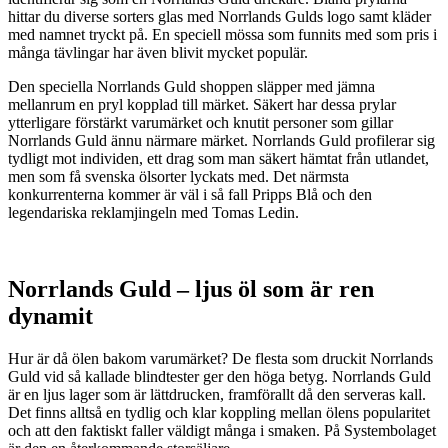
hittar du diverse sorters glas med Norrlands Gulds logo samt kläder
med namnet tryckt på. En speciell mössa som funnits med som pris i
många tävlingar har även blivit mycket populär.
Den speciella Norrlands Guld shoppen släpper med jämna
mellanrum en pryl kopplad till märket. Säkert har dessa prylar
ytterligare förstärkt varumärket och knutit personer som gillar
Norrlands Guld ännu närmare märket. Norrlands Guld profilerar sig
tydligt mot individen, ett drag som man säkert hämtat från utlandet,
men som få svenska ölsorter lyckats med. Det närmsta
konkurrenterna kommer är väl i så fall Pripps Blå och den
legendariska reklamjingeln med Tomas Ledin.
Norrlands Guld – ljus öl som är ren
dynamit
Hur är då ölen bakom varumärket? De flesta som druckit Norrlands
Guld vid så kallade blindtester ger den höga betyg. Norrlands Guld
är en ljus lager som är lättdrucken, framförallt då den serveras kall.
Det finns alltså en tydlig och klar koppling mellan ölens popularitet
och att den faktiskt faller väldigt många i smaken. På Systembolaget