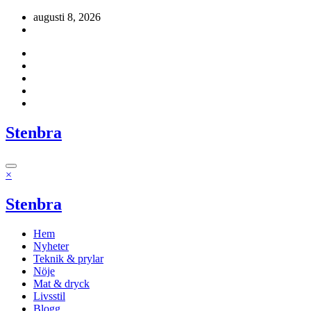
Hoppa
augusti 8, 2026
till
innehåll
Stenbra
×
Stenbra
Hem
Nyheter
Teknik & prylar
Nöje
Mat & dryck
Livsstil
Blogg