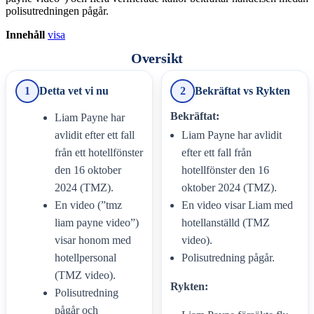
polisutredningen pågår.
Innehåll
visa
Oversikt
1
Detta vet vi nu
2
Bekräftat vs Rykten
Bekräftat:
Liam Payne har
avlidit efter ett fall
Liam Payne har avlidit
från ett hotellfönster
efter ett fall från
den 16 oktober
hotellfönster den 16
2024 (TMZ).
oktober 2024 (TMZ).
En video (”tmz
En video visar Liam med
liam payne video”)
hotellanställd (TMZ
visar honom med
video).
hotellpersonal
Polisutredning pågår.
(TMZ video).
Rykten:
Polisutredning
pågår och