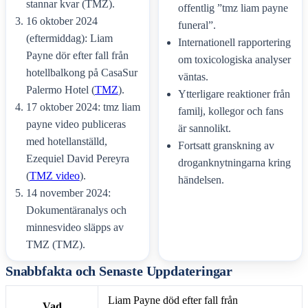
stannar kvar (TMZ).
offentlig ”tmz liam payne
16 oktober 2024
funeral”.
(eftermiddag): Liam
Internationell rapportering
Payne dör efter fall från
om toxicologiska analyser
hotellbalkong på CasaSur
väntas.
Palermo Hotel (
TMZ
).
Ytterligare reaktioner från
17 oktober 2024: tmz liam
familj, kollegor och fans
payne video publiceras
är sannolikt.
med hotellanställd,
Fortsatt granskning av
Ezequiel David Pereyra
droganknytningarna kring
(
TMZ video
).
händelsen.
14 november 2024:
Dokumentäranalys och
minnesvideo släpps av
TMZ (TMZ).
Snabbfakta och Senaste Uppdateringar
Liam Payne död efter fall från
Vad