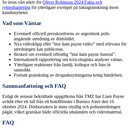
Se även vårt arkiv för
Oliver Robinson 2024 Fakta och
rykteshantering
för ytterligare exempel på faktagranskning inom
kändisnyheter.
Vad som Väntar
Eventuell officiell presskonferens av argentinsk polis
angående utredning av dödsfallet.
Nya videoklipp eller ”tmz liam payne video” med relevans för
utredningen kan publiceras.
Besked om eventuell offentlig ”tmz liam payne funeral”.
Internationell rapportering om toxicologiska analyser väntas.
Ytterligare reaktioner från familj, kollegor och fans är
sannolikt.
Fortsatt granskning av droganknytningarna kring händelsen.
Sammanfattning och FAQ
Enligt de senaste bekräftade uppgifterna från TMZ har Liam Payne
avlidit efter ett fall från ett hotellfönster i Buenos Aires den 16
oktober 2024. Dödsorsaken är ännu otydlig och polisutredningen
pågår, vilket granskar både officiella uttalanden och videomaterial.
FAQ