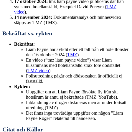
17 oktober 2024:
tmz liam payne video publiceras där han
syns med hotellanställd, Ezequiel David Pereyra (
TMZ
video
).
14 november 2024:
Dokumentäranalys och minnesvideo
släpps av TMZ (
TMZ
).
Bekräftat vs. rykten
Bekräftat:
Liam Payne har avlidit efter ett fall från ett hotellfönster
den 16 oktober 2024 (
TMZ
).
En video (”tmz liam payne video”) visar Liam
tillsammans med hotellanställd strax före dödsfallet
(
TMZ video
).
Polisutredning pågår och dödsorsaken är officiellt ej
fastställd.
Rykten:
Uppgifter om att Liam Payne försökte fly från sitt
hotellrum är ännu ej bekräftade (
TMZ, YouTube
).
Inblandning av droger diskuteras men är under fortsatt
utredning (
TMZ
).
Det finns inga trovärdiga uppgifter om någon ”Liam
Payne Roger” relaterad till händelsen.
Citat och Källor