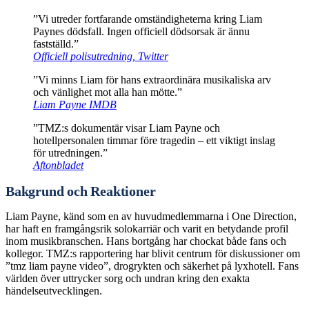
”Vi utreder fortfarande omständigheterna kring Liam
Paynes dödsfall. Ingen officiell dödsorsak är ännu
fastställd.”
Officiell polisutredning, Twitter
”Vi minns Liam för hans extraordinära musikaliska arv
och vänlighet mot alla han mötte.”
Liam Payne IMDB
”TMZ:s dokumentär visar Liam Payne och
hotellpersonalen timmar före tragedin – ett viktigt inslag
för utredningen.”
Aftonbladet
Bakgrund och Reaktioner
Liam Payne, känd som en av huvudmedlemmarna i One Direction,
har haft en framgångsrik solokarriär och varit en betydande profil
inom musikbranschen. Hans bortgång har chockat både fans och
kollegor. TMZ:s rapportering har blivit centrum för diskussioner om
”tmz liam payne video”, drogrykten och säkerhet på lyxhotell. Fans
världen över uttrycker sorg och undran kring den exakta
händelseutvecklingen.