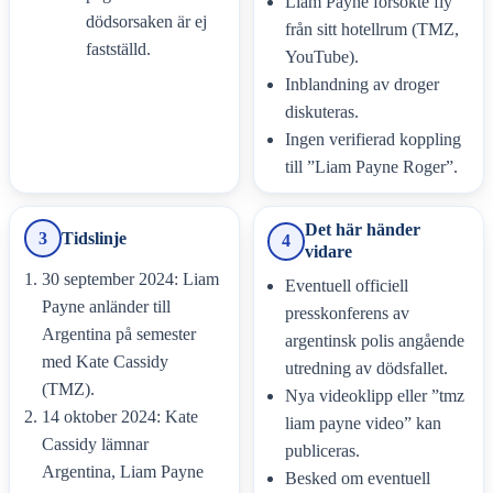
Liam Payne försökte fly
dödsorsaken är ej
från sitt hotellrum (TMZ,
fastställd.
YouTube).
Inblandning av droger
diskuteras.
Ingen verifierad koppling
till ”Liam Payne Roger”.
Det här händer
3
Tidslinje
4
vidare
30 september 2024: Liam
Eventuell officiell
Payne anländer till
presskonferens av
Argentina på semester
argentinsk polis angående
med Kate Cassidy
utredning av dödsfallet.
(TMZ).
Nya videoklipp eller ”tmz
14 oktober 2024: Kate
liam payne video” kan
Cassidy lämnar
publiceras.
Argentina, Liam Payne
Besked om eventuell