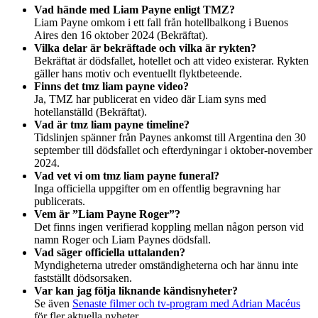
Vad hände med Liam Payne enligt TMZ?
Liam Payne omkom i ett fall från hotellbalkong i Buenos
Aires den 16 oktober 2024 (Bekräftat).
Vilka delar är bekräftade och vilka är rykten?
Bekräftat är dödsfallet, hotellet och att video existerar. Rykten
gäller hans motiv och eventuellt flyktbeteende.
Finns det tmz liam payne video?
Ja, TMZ har publicerat en video där Liam syns med
hotellanställd (Bekräftat).
Vad är tmz liam payne timeline?
Tidslinjen spänner från Paynes ankomst till Argentina den 30
september till dödsfallet och efterdyningar i oktober-november
2024.
Vad vet vi om tmz liam payne funeral?
Inga officiella uppgifter om en offentlig begravning har
publicerats.
Vem är ”Liam Payne Roger”?
Det finns ingen verifierad koppling mellan någon person vid
namn Roger och Liam Paynes dödsfall.
Vad säger officiella uttalanden?
Myndigheterna utreder omständigheterna och har ännu inte
fastställt dödsorsaken.
Var kan jag följa liknande kändisnyheter?
Se även
Senaste filmer och tv-program med Adrian Macéus
för fler aktuella nyheter.