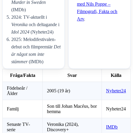
Murder in Sweden
med Nils Poppe –
(IMDb)
Filmografi, Fakta och
2024: TV-aktuellt i
Arv
.
Veronika
och deltagande i
Idol 2024
(Nyheter24)
2025: Melodifestivalen-
debut och filmpremiär
Det
är något som inte
stämmer
(IMDb)
Fråga/Fakta
Svar
Källa
Födelseår /
2005 (19 år)
Nyheter24
Ålder
Son till Johan Macéus, bor
Familj
Nyheter24
hemma
Senaste TV-
Veronika (2024),
IMDb
serie
Discovery+