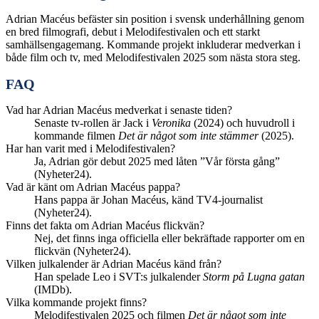
Adrian Macéus befäster sin position i svensk underhållning genom
en bred filmografi, debut i Melodifestivalen och ett starkt
samhällsengagemang. Kommande projekt inkluderar medverkan i
både film och tv, med Melodifestivalen 2025 som nästa stora steg.
FAQ
Vad har Adrian Macéus medverkat i senaste tiden?
Senaste tv-rollen är Jack i
Veronika
(2024) och huvudroll i
kommande filmen
Det är något som inte stämmer
(2025).
Har han varit med i Melodifestivalen?
Ja, Adrian gör debut 2025 med låten ”Vår första gång”
(Nyheter24).
Vad är känt om Adrian Macéus pappa?
Hans pappa är Johan Macéus, känd TV4-journalist
(Nyheter24).
Finns det fakta om Adrian Macéus flickvän?
Nej, det finns inga officiella eller bekräftade rapporter om en
flickvän (Nyheter24).
Vilken julkalender är Adrian Macéus känd från?
Han spelade Leo i SVT:s julkalender
Storm på Lugna gatan
(IMDb).
Vilka kommande projekt finns?
Melodifestivalen 2025 och filmen
Det är något som inte