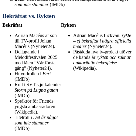
som inte stämmer
(IMDb)
Bekräftat vs. Rykten
Bekräftat
Rykten
Adrian Macéus är son
Adrian Macéus flickvän:
rykte
till TV-profil Johan
– ej bekräftat i några officiella
Macéus (Nyheter24).
medier
(Nyheter24).
Deltagande i
Påstådda nya tv-projekt utöver
Melodifestivalen 2025
de kända är
rykten och saknar
med låten ”Vår första
auktoritativ bekräftelse
gång” (Nyheter24).
(Wikipedia).
Huvudrollen i
Bert
(IMDb).
Roll i SVT:s julkalender
Storm på Lugna gatan
(IMDb).
Språkrör för Friends,
yngsta ambassadören
(Wikipedia).
Titelroll i
Det är något
som inte stämmer
(IMDb).