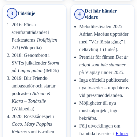
Det här händer
3
Tidslinje
4
vidare
2016: Första
Melodifestivalen 2025 –
scenframträdandet i
Adrian Macéus uppträder
Parkteaterns
Trollflöjten
med ”Vår första gång” i
2.0
(Wikipedia)
deltävling 1 (Luleå).
2018: Genombrott i
Premiär för filmen
Det är
SVT:s julkalender
Storm
något som inte stämmer
på Lugna gatan
(IMDb)
på Viaplay under 2025.
2019: Blir Friends-
Inga officiellt publicerade,
ambassadör och startar
nya tv-serier – uppdateras
podcasten
Adrian &
vid pressmeddelanden.
Klara – Tonårsliv
Möjligheter till nya
(Wikipedia)
musikalprojekt, inget
2020: Röstskådespel i
bekräftat.
Coco
,
Mary Poppins
Följ utvecklingen om
Returns
samt tv-rollen i
framtida tv-serier i
Filmer