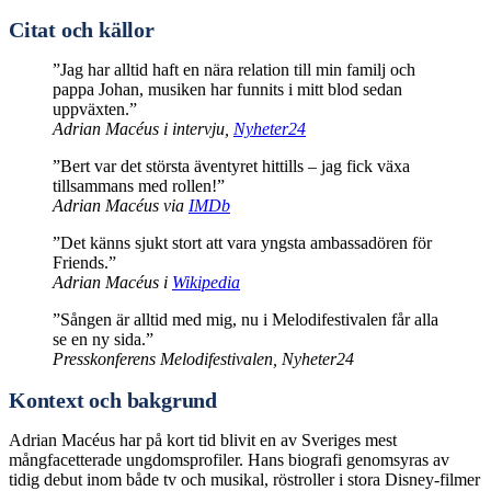
Citat och källor
”Jag har alltid haft en nära relation till min familj och
pappa Johan, musiken har funnits i mitt blod sedan
uppväxten.”
Adrian Macéus i intervju,
Nyheter24
”Bert var det största äventyret hittills – jag fick växa
tillsammans med rollen!”
Adrian Macéus via
IMDb
”Det känns sjukt stort att vara yngsta ambassadören för
Friends.”
Adrian Macéus i
Wikipedia
”Sången är alltid med mig, nu i Melodifestivalen får alla
se en ny sida.”
Presskonferens Melodifestivalen, Nyheter24
Kontext och bakgrund
Adrian Macéus har på kort tid blivit en av Sveriges mest
mångfacetterade ungdomsprofiler. Hans biografi genomsyras av
tidig debut inom både tv och musikal, röstroller i stora Disney-filmer