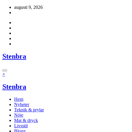
Hoppa
augusti 9, 2026
till
innehåll
Stenbra
×
Stenbra
Hem
Nyheter
Teknik & prylar
Nöje
Mat & dryck
Livsstil
Blogg