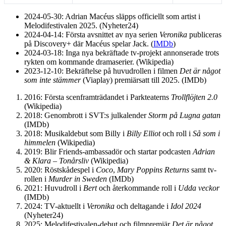
2024-05-30
: Adrian Macéus släpps officiellt som artist i
Melodifestivalen 2025. (Nyheter24)
2024-04-14
: Första avsnittet av nya serien
Veronika
publiceras
på Discovery+ där Macéus spelar Jack. (
IMDb
)
2024-03-18
: Inga nya bekräftade tv-projekt annonserade trots
rykten om kommande dramaserier. (Wikipedia)
2023-12-10
: Bekräftelse på huvudrollen i filmen
Det är något
som inte stämmer
(Viaplay) premiärsatt till 2025. (IMDb)
2016: Första scenframträdandet i Parkteaterns
Trollflöjten 2.0
(Wikipedia)
2018: Genombrott i SVT:s julkalender
Storm på Lugna gatan
(IMDb)
2018: Musikaldebut som Billy i
Billy Elliot
och roll i
Så som i
himmelen
(Wikipedia)
2019: Blir Friends-ambassadör och startar podcasten
Adrian
& Klara – Tonårsliv
(Wikipedia)
2020: Röstskådespel i
Coco
,
Mary Poppins Returns
samt tv-
rollen i
Murder in Sweden
(IMDb)
2021: Huvudroll i
Bert
och återkommande roll i
Udda veckor
(IMDb)
2024: TV-aktuellt i
Veronika
och deltagande i
Idol 2024
(Nyheter24)
2025: Melodifestivalen-debut och filmpremiär
Det är något