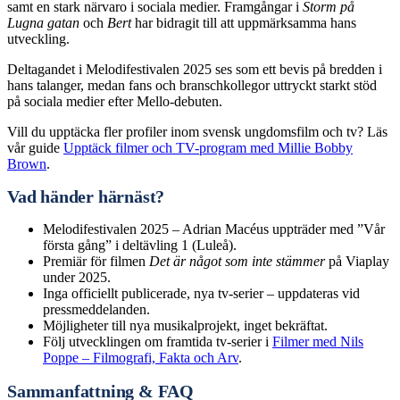
samt en stark närvaro i sociala medier. Framgångar i
Storm på
Lugna gatan
och
Bert
har bidragit till att uppmärksamma hans
utveckling.
Deltagandet i Melodifestivalen 2025 ses som ett bevis på bredden i
hans talanger, medan fans och branschkollegor uttryckt starkt stöd
på sociala medier efter Mello-debuten.
Vill du upptäcka fler profiler inom svensk ungdomsfilm och tv? Läs
vår guide
Upptäck filmer och TV-program med Millie Bobby
Brown
.
Vad händer härnäst?
Melodifestivalen 2025 – Adrian Macéus uppträder med ”Vår
första gång” i deltävling 1 (Luleå).
Premiär för filmen
Det är något som inte stämmer
på Viaplay
under 2025.
Inga officiellt publicerade, nya tv-serier – uppdateras vid
pressmeddelanden.
Möjligheter till nya musikalprojekt, inget bekräftat.
Följ utvecklingen om framtida tv-serier i
Filmer med Nils
Poppe – Filmografi, Fakta och Arv
.
Sammanfattning & FAQ