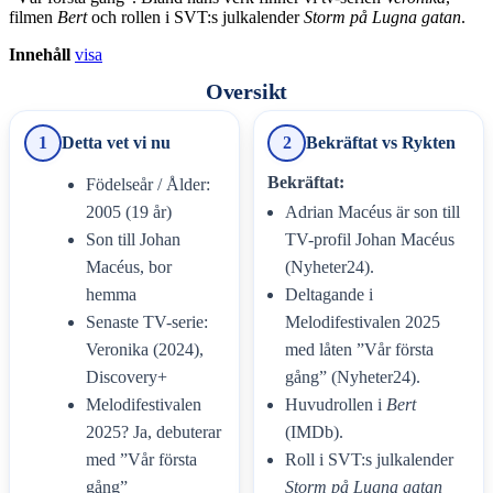
filmen
Bert
och rollen i SVT:s julkalender
Storm på Lugna gatan
.
Innehåll
visa
Oversikt
1
Detta vet vi nu
2
Bekräftat vs Rykten
Bekräftat:
Födelseår / Ålder:
2005 (19 år)
Adrian Macéus är son till
Son till Johan
TV-profil Johan Macéus
Macéus, bor
(Nyheter24).
hemma
Deltagande i
Senaste TV-serie:
Melodifestivalen 2025
Veronika (2024),
med låten ”Vår första
Discovery+
gång” (Nyheter24).
Melodifestivalen
Huvudrollen i
Bert
2025? Ja, debuterar
(IMDb).
med ”Vår första
Roll i SVT:s julkalender
gång”
Storm på Lugna gatan