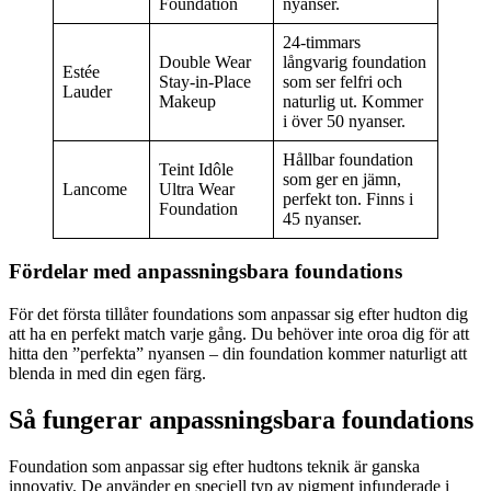
Foundation
nyanser.
24-timmars
Double Wear
långvarig foundation
Estée
Stay-in-Place
som ser felfri och
Lauder
Makeup
naturlig ut. Kommer
i över 50 nyanser.
Hållbar foundation
Teint Idôle
som ger en jämn,
Lancome
Ultra Wear
perfekt ton. Finns i
Foundation
45 nyanser.
Fördelar med anpassningsbara foundations
För det första tillåter foundations som anpassar sig efter hudton dig
att ha en perfekt match varje gång. Du behöver inte oroa dig för att
hitta den ”perfekta” nyansen – din foundation kommer naturligt att
blenda in med din egen färg.
Så fungerar anpassningsbara foundations
Foundation som anpassar sig efter hudtons teknik är ganska
innovativ. De använder en speciell typ av pigment infunderade i