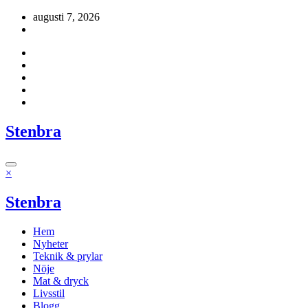
Hoppa
augusti 7, 2026
till
innehåll
Stenbra
×
Stenbra
Hem
Nyheter
Teknik & prylar
Nöje
Mat & dryck
Livsstil
Blogg