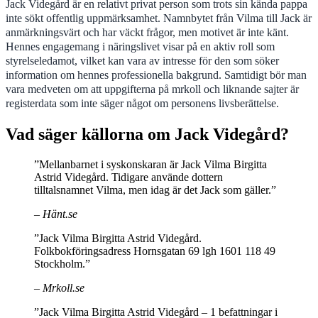
Jack Videgård är en relativt privat person som trots sin kända pappa
inte sökt offentlig uppmärksamhet. Namnbytet från Vilma till Jack är
anmärkningsvärt och har väckt frågor, men motivet är inte känt.
Hennes engagemang i näringslivet visar på en aktiv roll som
styrelseledamot, vilket kan vara av intresse för den som söker
information om hennes professionella bakgrund. Samtidigt bör man
vara medveten om att uppgifterna på mrkoll och liknande sajter är
registerdata som inte säger något om personens livsberättelse.
Vad säger källorna om Jack Videgård?
”Mellanbarnet i syskonskaran är Jack Vilma Birgitta
Astrid Videgård. Tidigare använde dottern
tilltalsnamnet Vilma, men idag är det Jack som gäller.”
– Hänt.se
”Jack Vilma Birgitta Astrid Videgård.
Folkbokföringsadress Hornsgatan 69 lgh 1601 118 49
Stockholm.”
– Mrkoll.se
”Jack Vilma Birgitta Astrid Videgård – 1 befattningar i