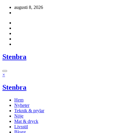
Hoppa
augusti 8, 2026
till
innehåll
Stenbra
×
Stenbra
Hem
Nyheter
Teknik & prylar
Nöje
Mat & dryck
Livsstil
Blogg