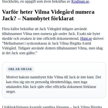
Stockholm, en uppgift som även bekräftas av
Krafman.se
.
Varför heter Vilma Videgård numera
Jack? – Namnbytet förklarat
Flera källor bekräftar att Jack Videgård tidigare använde
tilltalsnamnet Vilma men numera går under Jack. Exakt när bytet
skedde och orsaken är inte officiellt dokumenterad.
Hänt.se
skriver:
”Mellanbarnet i syskonskaran är Jack Vilma Birgitta Astrid
Videgård. Tidigare använde dottern tilltalsnamnet Vilma, men idag
är det Jack som gäller.”
OKLAR ORSAK
Motivet bakom namnbytet från Vilma till Jack är inte känt. Det
kan röra sig om en personlig identitetsfråga, men inga
uttalanden från Jack själv eller officiella dokument förklarar
steget.
I folkbokföringen kvarstår samtliga förnamn – Jack Vilma Birgitta