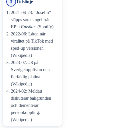
3
Tidslinje
2021-04-23: ”Josefin”
släpps som singel från
EP:n
Epistlar
. (Spotify)
2022-06: Låten når
viralitet på TikTok med
sped-up versioner.
(Wikipedia)
2023-07: #8 på
Sverigetopplistan och
flerfaldig platina.
(Wikipedia)
2024-02: Meldau
diskuterar bakgrunden
och dementerar
personkoppling.
(Wikipedia)