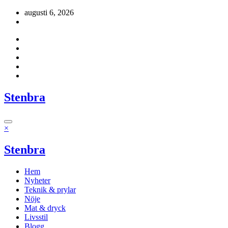
Hoppa
augusti 6, 2026
till
innehåll
Stenbra
×
Stenbra
Hem
Nyheter
Teknik & prylar
Nöje
Mat & dryck
Livsstil
Blogg