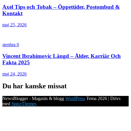
Axel Tips och Tobak – Öppettider, Postombud &
Kontakt
maj 25, 2026
stenbra
0
Vincent Ibrahimovic Längd – Ålder, Karriär Och
Fakta 2025
maj 24, 2026
Du har kanske missat
NewsBlogger - Magasin & blogg
WordPress
Tema 2026 | Drivs
med
SpiceThemes