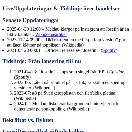
Live/Uppdateringar & Tidslinje över händelser
Senaste Uppdateringar
2025-04-30 12:00
– Meldau klargör på Instagram att Josefin är en
fiktiv karaktär.
Wikipedia/artikel
2023-11-14 09:00
– TikTok-trenden med ”sped-up version” gör
att låten klättrar på topplistor. (Wikipedia)
2021-04-23 00:01
– Officiell release av ”Josefin”. (
Spotify
)
Tidslinje: Från lansering till nu
2021-04-23: ”Josefin” släpps som singel från EP:n
Epistlar
.
(Spotify)
2022-06: Låten når viralitet på TikTok, särskilt med sped-up
versioner. (Wikipedia)
2023-07: #8 på Sverigetopplistan och flerfaldig platina.
(Wikipedia)
2024-02: Meldau diskuterar bakgrunden i intervjuer och
dementerar personkoppling. (Wikipedia)
Bekräftat vs. Rykten
Uppgifter med bekräftade källor