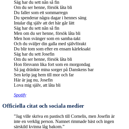
Säg har du sett nån så fin
Om du ser henne, försök låta bli
Du faller som ett sommarregn
Du spenderar några dagar i hennes säng
Intalar dig själv att det här går lätt
Säg har du sett nån så fin
Men om du ser henne, försök låta bli
Men hon svänger som en samba-takt
Och du sväljer din galla med självförakt
Du blir tom som efter en ensam kärleksakt
Säg har du sett Josefin
Om du ser henne, försök låta bli
Hon försvann lika fort som en morgondag
Så jag dränkte mina sorger på Danskens bar
Sen kröp jag hem till mor och far
Här är jag nu, Josefin
Lova mig själv, att låta bli
Spotify
Officiella citat och sociala medier
”Jag ville skriva en pastisch till Cornelis, men Josefin är
inte en verklig person. Namnet rimmade bäst och ingen
särskild kvinna låg bakom.”