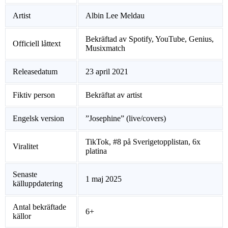
Artist
Albin Lee Meldau
Bekräftad av Spotify, YouTube, Genius,
Officiell låttext
Musixmatch
Releasedatum
23 april 2021
Fiktiv person
Bekräftat av artist
Engelsk version
”Josephine” (live/covers)
TikTok, #8 på Sverigetopplistan, 6x
Viralitet
platina
Senaste
1 maj 2025
källuppdatering
Antal bekräftade
6+
källor