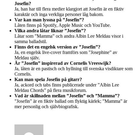
Josefin?
Ja, han har till flera medier klargjort att Josefin är en fiktiv
karaktär och inga verkliga personer låg bakom.
Var kan man lyssna på ”Josefin”?
Låten finns på Spotify, Apple Music och YouTube.
Vilka andra låtar liknar ”Josefin”?
Låtar som ”Mamma” och andra Albin Lee Meldau visor i
samma balladstil.
Finns det en engelsk version av ”Josefin”?
Ja, en engelsk live-cover framförs som ”Josephine” av
Meldau själv.
Är ”Josefin” inspirerad av Cornelis Vreeswijk?
Ja, låten är en pastisch och hyllning till svenska visdiktare som
Cornelis.
Kan man spela Josefin på gitarr?
Ja, ackord och tabs finns publicerade under ”Albin Lee
Meldau Chords” på flera musikforum.
Vad är skillnaden mellan ”Josefin” och ”Mamma”?
”Josefin” är en fiktiv ballad om flyktig kärlek; ”Mamma” är
mer personlig och självbiografisk.