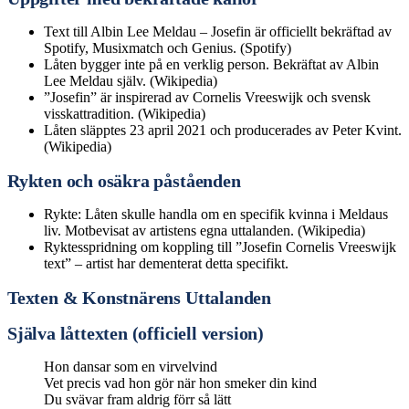
Text till Albin Lee Meldau – Josefin är officiellt bekräftad av
Spotify, Musixmatch och Genius. (Spotify)
Låten bygger inte på en verklig person. Bekräftat av Albin
Lee Meldau själv. (Wikipedia)
”Josefin” är inspirerad av Cornelis Vreeswijk och svensk
visskattradition. (Wikipedia)
Låten släpptes 23 april 2021 och producerades av Peter Kvint.
(Wikipedia)
Rykten och osäkra påståenden
Rykte: Låten skulle handla om en specifik kvinna i Meldaus
liv. Motbevisat av artistens egna uttalanden. (Wikipedia)
Ryktesspridning om koppling till ”Josefin Cornelis Vreeswijk
text” – artist har dementerat detta specifikt.
Texten & Konstnärens Uttalanden
Själva låttexten (officiell version)
Hon dansar som en virvelvind
Vet precis vad hon gör när hon smeker din kind
Du svävar fram aldrig förr så lätt