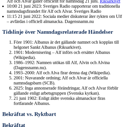
Alf och Alvar gäller officiellt för namnsdag 21 juni.
Riksarkivet
10:00 21 juni 2023
: Sveriges Radio rapporterar om traditionella
namnsdagsfirandet för Alf och Alvar. Sveriges Radio
11:15 21 juni 2022
: Sociala medier diskuterar åter rykten om Ulf
– avfärdas i officiell almanacka. Dagensnamn.nu
Tidslinje över Namndagsrelaterade Händelser
Före 1901: Albanus är det gällande namnet och kopplas till
helgonet Sankt Albanus (Riksarkivet).
1901: Modernisering – Alf införs och ersätter Albanus
(Wikipedia).
1986–1992: Namnen utökas till Alf, Alvin och Alvina
(Dagensnamn.nu).
1993–2000: Alf och Alva firar denna dag (Wikipedia).
2001: Nuvarande ordning; Alf och Alvar är officiella
namnsdagsbarn (SCB).
2025: Inga annonserade förändringar, Alf och Alvar förblir
gällande enligt arbetsgruppen (Svenska kyrkan).
21 juni 1902: Enligt äldre svenska almanackor firas
fortfarande Albanus.
Bekräftat vs. Ryktbart
Bekräftat