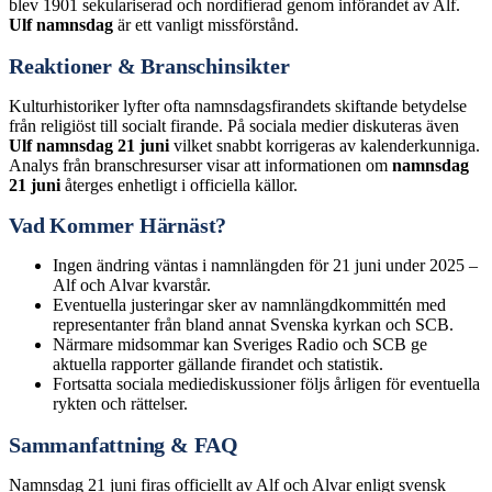
blev 1901 sekulariserad och nordifierad genom införandet av Alf.
Ulf namnsdag
är ett vanligt missförstånd.
Reaktioner & Branschinsikter
Kulturhistoriker lyfter ofta namnsdagsfirandets skiftande betydelse
från religiöst till socialt firande. På sociala medier diskuteras även
Ulf namnsdag 21 juni
vilket snabbt korrigeras av kalenderkunniga.
Analys från branschresurser visar att informationen om
namnsdag
21 juni
återges enhetligt i officiella källor.
Vad Kommer Härnäst?
Ingen ändring väntas i namnlängden för 21 juni under 2025 –
Alf och Alvar kvarstår.
Eventuella justeringar sker av namnlängdkommittén med
representanter från bland annat Svenska kyrkan och SCB.
Närmare midsommar kan Sveriges Radio och SCB ge
aktuella rapporter gällande firandet och statistik.
Fortsatta sociala mediediskussioner följs årligen för eventuella
rykten och rättelser.
Sammanfattning & FAQ
Namnsdag 21 juni firas officiellt av Alf och Alvar enligt svensk