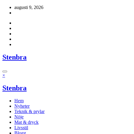
Hoppa
augusti 9, 2026
till
innehåll
Stenbra
×
Stenbra
Hem
Nyheter
Teknik & prylar
Nöje
Mat & dryck
Livsstil
Blogg