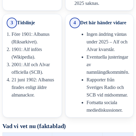
2025 saknas.
3
Tidslinje
4
Det här händer vidare
Före 1901: Albanus
Ingen ändring väntas
(Riksarkivet).
under 2025 – Alf och
1901: Alf införs
Alvar kvarstår.
(Wikipedia).
Eventuella justeringar
2001: Alf och Alvar
av
officiella (SCB).
namnlängdkommittén.
21 juni 1902: Albanus
Rapporter från
firades enligt äldre
Sveriges Radio och
almanackor.
SCB vid midsommar.
Fortsatta sociala
mediediskussioner.
Vad vi vet nu (faktablad)