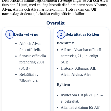
Den officiella namnsdagskalendern i Sverige anger att Alf och Alvar
firas den 21 juni, med en lång historik där äldre namn som Albanus,
Alvin, Alvina och Alva har förekommit. Trots rykten om
Ulf
namnsdag
är detta ej bekräftat enligt officiella källor.
Oversikt
1
Detta vet vi nu
2
Bekräftat vs Rykten
Bekräftat:
Alf och Alvar
firas officiellt.
Alf och Alvar har officiell
Senaste officiella
namnsdag 21 juni enligt
förändring 2001
SCB.
(SCB).
Historik: Albanus, Alf,
Bekräftat av
Alvin, Alvina, Alva.
Riksarkivet.
Rykten:
Ryktet om Ulf på 21 juni –
ej bekräftat.
Alternativt datum för Alf