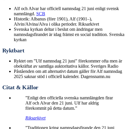
Alf och Alvar har officiell namnsdag 21 juni enligt svensk
namnlängd.
SCB
Historik: Albanus (före 1901), Alf (1901–),
Alvin/Alvina/Alva i olika perioder. Riksarkivet
Svenska kyrkan deltar i beslut om ändringar men
namnsdagsfirandet är idag främst en social tradition. Svenska
kyrkan
Ryktbart
Ryktet om ”Ulf namnsdag 21 juni” förekommer ofta men är
obekräftat av samtliga auktoritativa källor. Sveriges Radio
Påståenden om att alternativt datum gäller för Alf namnsdag
2025 saknar stöd i officiell kalender. Dagensnamn.nu
Citat & Källor
”Enligt den officiella svenska namnlängden firar
Alf och Alvar den 21 juni. Ulf har aldrig
förekommit på detta datum.”
Riksarkivet
”Traditionen kring namnsdagsfirande den 21 juni