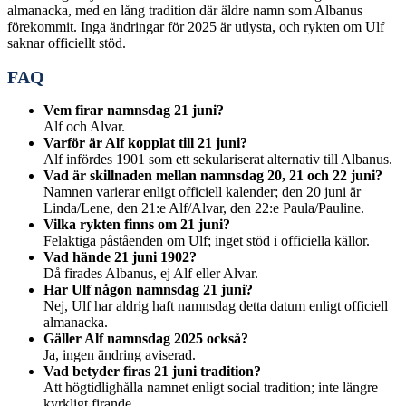
almanacka, med en lång tradition där äldre namn som Albanus
förekommit. Inga ändringar för 2025 är utlysta, och rykten om Ulf
saknar officiellt stöd.
FAQ
Vem firar namnsdag 21 juni?
Alf och Alvar.
Varför är Alf kopplat till 21 juni?
Alf infördes 1901 som ett sekulariserat alternativ till Albanus.
Vad är skillnaden mellan namnsdag 20, 21 och 22 juni?
Namnen varierar enligt officiell kalender; den 20 juni är
Linda/Lene, den 21:e Alf/Alvar, den 22:e Paula/Pauline.
Vilka rykten finns om 21 juni?
Felaktiga påståenden om Ulf; inget stöd i officiella källor.
Vad hände 21 juni 1902?
Då firades Albanus, ej Alf eller Alvar.
Har Ulf någon namnsdag 21 juni?
Nej, Ulf har aldrig haft namnsdag detta datum enligt officiell
almanacka.
Gäller Alf namnsdag 2025 också?
Ja, ingen ändring aviserad.
Vad betyder firas 21 juni tradition?
Att högtidlighålla namnet enligt social tradition; inte längre
kyrkligt firande.