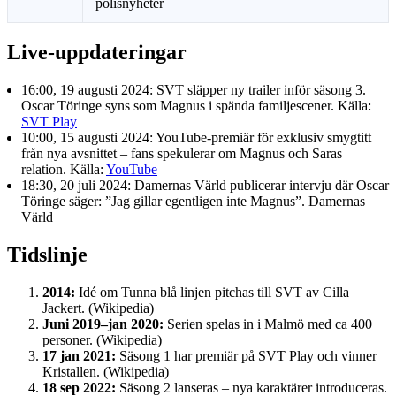
polisnyheter
Live-uppdateringar
16:00, 19 augusti 2024
: SVT släpper ny trailer inför säsong 3.
Oscar Töringe syns som Magnus i spända familjescener. Källa:
SVT Play
10:00, 15 augusti 2024
: YouTube-premiär för exklusiv smygtitt
från nya avsnittet – fans spekulerar om Magnus och Saras
relation. Källa:
YouTube
18:30, 20 juli 2024
: Damernas Värld publicerar intervju där Oscar
Töringe säger: ”Jag gillar egentligen inte Magnus”. Damernas
Värld
Tidslinje
2014:
Idé om Tunna blå linjen pitchas till SVT av Cilla
Jackert. (Wikipedia)
Juni 2019–jan 2020:
Serien spelas in i Malmö med ca 400
personer. (Wikipedia)
17 jan 2021:
Säsong 1 har premiär på SVT Play och vinner
Kristallen. (Wikipedia)
18 sep 2022:
Säsong 2 lanseras – nya karaktärer introduceras.