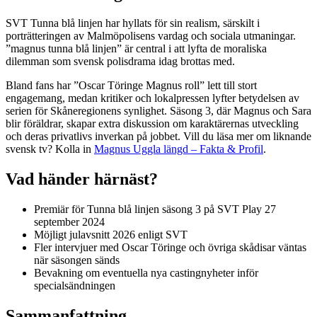
SVT Tunna blå linjen har hyllats för sin realism, särskilt i
porträtteringen av Malmöpolisens vardag och sociala utmaningar.
”magnus tunna blå linjen” är central i att lyfta de moraliska
dilemman som svensk polisdrama idag brottas med.
Bland fans har ”Oscar Töringe Magnus roll” lett till stort
engagemang, medan kritiker och lokalpressen lyfter betydelsen av
serien för Skåneregionens synlighet. Säsong 3, där Magnus och Sara
blir föräldrar, skapar extra diskussion om karaktärernas utveckling
och deras privatlivs inverkan på jobbet. Vill du läsa mer om liknande
svensk tv? Kolla in
Magnus Uggla längd – Fakta & Profil
.
Vad händer härnäst?
Premiär för Tunna blå linjen säsong 3 på SVT Play 27
september 2024
Möjligt julavsnitt 2026 enligt SVT
Fler intervjuer med Oscar Töringe och övriga skådisar väntas
när säsongen sänds
Bevakning om eventuella nya castingnyheter inför
specialsändningen
Sammanfattning