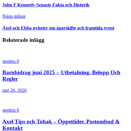
John F Kennedy Senaste Fakta och Historik
Nästa inlägg
Axel och Ebba nyheter om ägarskifte och framtida event
Relaterade inlägg
stenbra
0
Barnbidrag juni 2025 – Utbetalning, Belopp Och
Regler
maj 26, 2026
stenbra
0
Axel Tips och Tobak – Öppettider, Postombud &
Kontakt