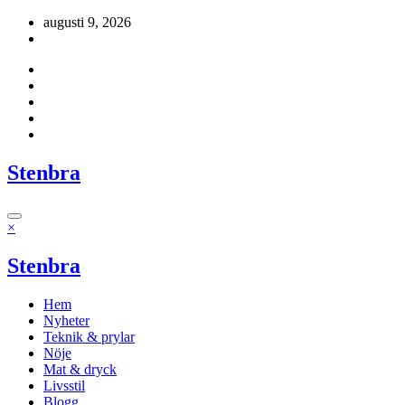
Hoppa
augusti 9, 2026
till
innehåll
Stenbra
×
Stenbra
Hem
Nyheter
Teknik & prylar
Nöje
Mat & dryck
Livsstil
Blogg