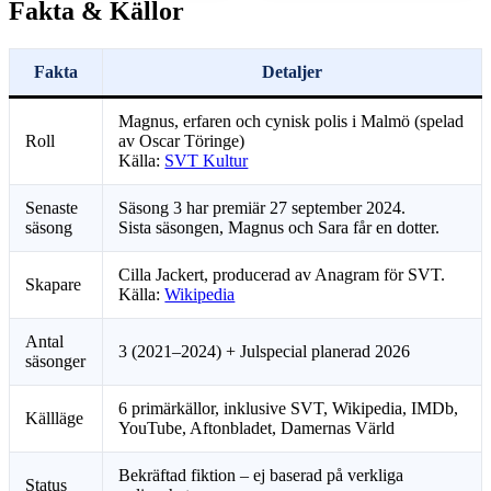
Fakta & Källor
Fakta
Detaljer
Magnus, erfaren och cynisk polis i Malmö (spelad
Roll
av Oscar Töringe)
Källa:
SVT Kultur
Senaste
Säsong 3 har premiär 27 september 2024.
säsong
Sista säsongen, Magnus och Sara får en dotter.
Cilla Jackert, producerad av Anagram för SVT.
Skapare
Källa:
Wikipedia
Antal
3 (2021–2024) + Julspecial planerad 2026
säsonger
6 primärkällor, inklusive SVT, Wikipedia, IMDb,
Källläge
YouTube, Aftonbladet, Damernas Värld
Bekräftad fiktion – ej baserad på verkliga
Status