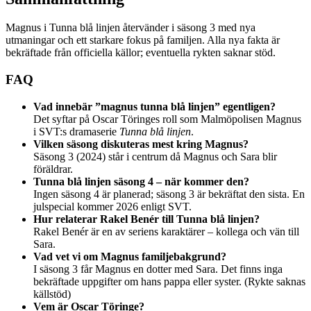
Magnus i Tunna blå linjen återvänder i säsong 3 med nya
utmaningar och ett starkare fokus på familjen. Alla nya fakta är
bekräftade från officiella källor; eventuella rykten saknar stöd.
FAQ
Vad innebär ”magnus tunna blå linjen” egentligen?
Det syftar på Oscar Töringes roll som Malmöpolisen Magnus
i SVT:s dramaserie
Tunna blå linjen
.
Vilken säsong diskuteras mest kring Magnus?
Säsong 3 (2024) står i centrum då Magnus och Sara blir
föräldrar.
Tunna blå linjen säsong 4 – när kommer den?
Ingen säsong 4 är planerad; säsong 3 är bekräftat den sista. En
julspecial kommer 2026 enligt SVT.
Hur relaterar Rakel Benér till Tunna blå linjen?
Rakel Benér är en av seriens karaktärer – kollega och vän till
Sara.
Vad vet vi om Magnus familjebakgrund?
I säsong 3 får Magnus en dotter med Sara. Det finns inga
bekräftade uppgifter om hans pappa eller syster. (Rykte saknas
källstöd)
Vem är Oscar Töringe?