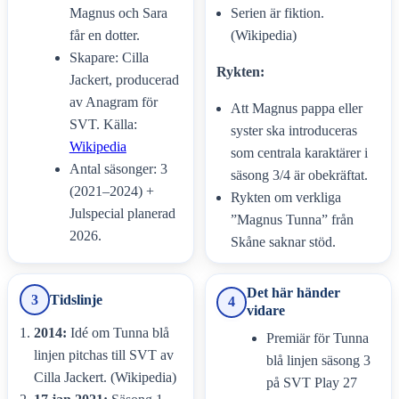
Magnus och Sara
Serien är fiktion.
får en dotter.
(Wikipedia)
Skapare: Cilla
Rykten:
Jackert, producerad
av Anagram för
Att Magnus pappa eller
SVT. Källa:
syster ska introduceras
Wikipedia
som centrala karaktärer i
Antal säsonger: 3
säsong 3/4 är obekräftat.
(2021–2024) +
Rykten om verkliga
Julspecial planerad
”Magnus Tunna” från
2026.
Skåne saknar stöd.
Det här händer
3
Tidslinje
4
vidare
2014:
Idé om Tunna blå
Premiär för Tunna
linjen pitchas till SVT av
blå linjen säsong 3
Cilla Jackert. (Wikipedia)
på SVT Play 27