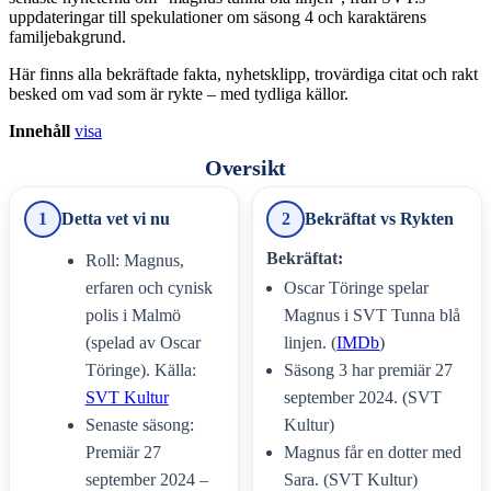
uppdateringar till spekulationer om säsong 4 och karaktärens
familjebakgrund.
Här finns alla bekräftade fakta, nyhetsklipp, trovärdiga citat och rakt
besked om vad som är rykte – med tydliga källor.
Innehåll
visa
Oversikt
1
Detta vet vi nu
2
Bekräftat vs Rykten
Bekräftat:
Roll: Magnus,
erfaren och cynisk
Oscar Töringe spelar
polis i Malmö
Magnus i SVT Tunna blå
(spelad av Oscar
linjen. (
IMDb
)
Töringe). Källa:
Säsong 3 har premiär 27
SVT Kultur
september 2024. (SVT
Senaste säsong:
Kultur)
Premiär 27
Magnus får en dotter med
september 2024 –
Sara. (SVT Kultur)