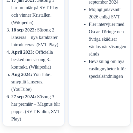
17 jan 2021:
Säsong 1
september 2024
har premiär på SVT Play
Möjligt julavsnitt
och vinner Kristallen.
2026 enligt SVT
(Wikipedia)
Fler intervjuer med
18 sep 2022:
Säsong 2
Oscar Töringe och
lanseras – nya karaktärer
övriga skådisar
introduceras. (SVT Play)
väntas när säsongen
April 2023:
Officiella
sänds
besked om säsong 3-
Bevakning om nya
kontrakt. (Wikipedia)
castingnyheter inför
Aug 2024:
YouTube-
specialsändningen
smygtitt lanseras.
(YouTube)
27 sep 2024:
Säsong 3
har premiär – Magnus blir
pappa. (SVT Kultur, SVT
Play)