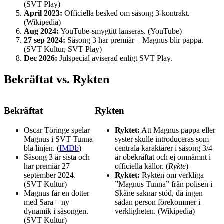
(SVT Play)
April 2023:
Officiella besked om säsong 3-kontrakt.
(Wikipedia)
Aug 2024:
YouTube-smygtitt lanseras. (YouTube)
27 sep 2024:
Säsong 3 har premiär – Magnus blir pappa.
(SVT Kultur, SVT Play)
Dec 2026:
Julspecial aviserad enligt SVT Play.
Bekräftat vs. Rykten
Bekräftat
Rykten
Oscar Töringe spelar
Ryktet:
Att Magnus pappa eller
Magnus i SVT Tunna
syster skulle introduceras som
blå linjen. (
IMDb
)
centrala karaktärer i säsong 3/4
Säsong 3 är sista och
är obekräftat och ej omnämnt i
har premiär 27
officiella källor. (
Rykte
)
september 2024.
Ryktet:
Rykten om verkliga
(SVT Kultur)
”Magnus Tunna” från polisen i
Magnus får en dotter
Skåne saknar stöd, då ingen
med Sara – ny
sådan person förekommer i
dynamik i säsongen.
verkligheten. (Wikipedia)
(SVT Kultur)