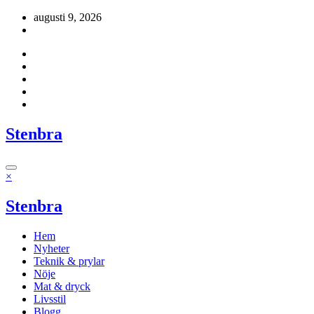
Hoppa
augusti 9, 2026
till
innehåll
Stenbra
×
Stenbra
Hem
Nyheter
Teknik & prylar
Nöje
Mat & dryck
Livsstil
Blogg