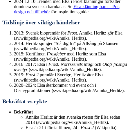
2024-12-10
Trenden med Elsa i Frost-klänningar fortsätter
dominera svenska barnkalas. Se
Elsa klänning barn – Pris,
design och tillbehör
för inspirationsguide.
Tidslinje över viktiga händelser
2013: Svensk biopremiär för
Frost
. Annika Herlitz gör Elsa
(sv.wikipedia.org/wiki/Annika_Herlitz).
2014: Herlitz sjunger “Slå dig fri” på Allsång på Skansen
(sv.wikipedia.org/wiki/Annika_Herlitz).
2015: Kortfilmen
Frostfeber
med Herlitz som Elsa
(sv.wikipedia.org/wiki/Annika_Herlitz).
2016–2017: Elsa i
Frost: Norrskenets Magi
och
Olofs frostiga
äventyr
(sv.wikipedia.org/wiki/Annika_Herlitz).
2019:
Frost 2
premiär i Sverige, Herlitz åter Elsa
(sv.wikipedia.org/wiki/Annika_Herlitz).
2020–2024: Elsa återkommer vid event och i
Disneyproduktioner (sv.wikipedia.org/wiki/Annika_Herlitz).
Bekräftat vs rykte
Bekräftat
Annika Herlitz är den svenska rösten för Elsa sedan
2013 (sv.wikipedia.org/wiki/Annika_Herlitz).
Elsa är 21 i första filmen, 24 i
Frost 2
(Wikipedia).