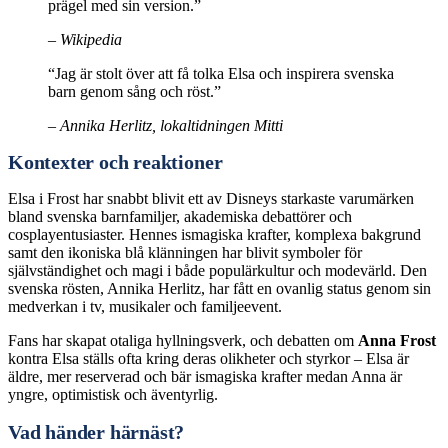
prägel med sin version.”
– Wikipedia
“Jag är stolt över att få tolka Elsa och inspirera svenska
barn genom sång och röst.”
– Annika Herlitz, lokaltidningen Mitti
Kontexter och reaktioner
Elsa i Frost har snabbt blivit ett av Disneys starkaste varumärken
bland svenska barnfamiljer, akademiska debattörer och
cosplayentusiaster. Hennes ismagiska krafter, komplexa bakgrund
samt den ikoniska blå klänningen har blivit symboler för
självständighet och magi i både populärkultur och modevärld. Den
svenska rösten, Annika Herlitz, har fått en ovanlig status genom sin
medverkan i tv, musikaler och familjeevent.
Fans har skapat otaliga hyllningsverk, och debatten om
Anna Frost
kontra Elsa ställs ofta kring deras olikheter och styrkor – Elsa är
äldre, mer reserverad och bär ismagiska krafter medan Anna är
yngre, optimistisk och äventyrlig.
Vad händer härnäst?