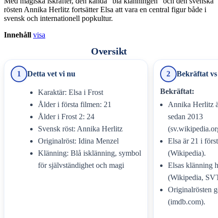
Med magiska iskrafter, den kända “blå klänningen” och den svenska
rösten Annika Herlitz fortsätter Elsa att vara en central figur både i
svensk och internationell popkultur.
Innehåll
visa
Oversikt
1
Detta vet vi nu
2
Bekräftat v
Bekräftat:
Karaktär: Elsa i Frost
Ålder i första filmen: 21
Annika Herlitz 
Ålder i Frost 2: 24
sedan 2013
Svensk röst: Annika Herlitz
(sv.wikipedia.or
Originalröst: Idina Menzel
Elsa är 21 i förs
Klänning: Blå isklänning, symbol
(Wikipedia).
för självständighet och magi
Elsas klänning h
(Wikipedia, SVT
Originalrösten 
(imdb.com).