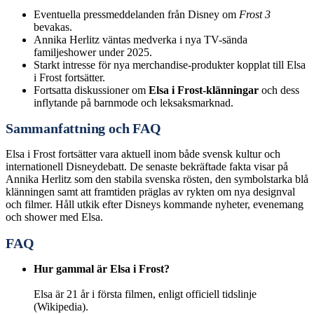
Eventuella pressmeddelanden från Disney om
Frost 3
bevakas.
Annika Herlitz väntas medverka i nya TV-sända
familjeshower under 2025.
Starkt intresse för nya merchandise-produkter kopplat till Elsa
i Frost fortsätter.
Fortsatta diskussioner om
Elsa i Frost-klänningar
och dess
inflytande på barnmode och leksaksmarknad.
Sammanfattning och FAQ
Elsa i Frost fortsätter vara aktuell inom både svensk kultur och
internationell Disneydebatt. De senaste bekräftade fakta visar på
Annika Herlitz som den stabila svenska rösten, den symbolstarka blå
klänningen samt att framtiden präglas av rykten om nya designval
och filmer. Håll utkik efter Disneys kommande nyheter, evenemang
och shower med Elsa.
FAQ
Hur gammal är Elsa i Frost?
Elsa är 21 år i första filmen, enligt officiell tidslinje
(Wikipedia).