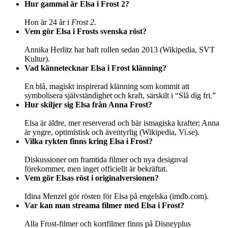
Hur gammal är Elsa i Frost 2?
Hon är 24 år i
Frost 2
.
Vem gör Elsa i Frosts svenska röst?
Annika Herlitz har haft rollen sedan 2013 (Wikipedia, SVT
Kultur).
Vad kännetecknar Elsa i Frost klänning?
En blå, magiskt inspirerad klänning som kommit att
symbolisera självständighet och kraft, särskilt i “Slå dig fri.”
Hur skiljer sig Elsa från Anna Frost?
Elsa är äldre, mer reserverad och bär ismagiska krafter; Anna
är yngre, optimistisk och äventyrlig (Wikipedia, Vi.se).
Vilka rykten finns kring Elsa i Frost?
Diskussioner om framtida filmer och nya designval
förekommer, men inget officiellt är bekräftat.
Vem gör Elsas röst i originalversionen?
Idina Menzel gör rösten för Elsa på engelska (imdb.com).
Var kan man streama filmer med Elsa i Frost?
Alla Frost-filmer och kortfilmer finns på Disneyplus