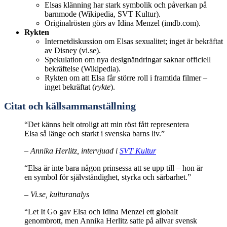
Elsas klänning har stark symbolik och påverkan på
barnmode (Wikipedia, SVT Kultur).
Originalrösten görs av Idina Menzel (imdb.com).
Rykten
Internetdiskussion om Elsas sexualitet; inget är bekräftat
av Disney (vi.se).
Spekulation om nya designändringar saknar officiell
bekräftelse (Wikipedia).
Rykten om att Elsa får större roll i framtida filmer –
inget bekräftat (
rykte
).
Citat och källsammanställning
“Det känns helt otroligt att min röst fått representera
Elsa så länge och starkt i svenska barns liv.”
– Annika Herlitz, intervjuad i
SVT Kultur
“Elsa är inte bara någon prinsessa att se upp till – hon är
en symbol för självständighet, styrka och sårbarhet.”
– Vi.se, kulturanalys
“Let It Go gav Elsa och Idina Menzel ett globalt
genombrott, men Annika Herlitz satte på allvar svensk