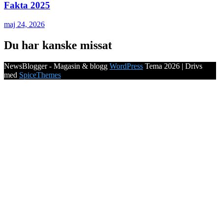
Fakta 2025
maj 24, 2026
Du har kanske missat
NewsBlogger - Magasin & blogg
WordPress
Tema 2026 | Drivs
med
SpiceThemes