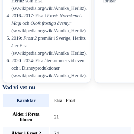
Herlitz som Elsa
fortgår.
(sv.wikipedia.org/wiki/Annika_Herlitz).
2016–2017: Elsa i
Frost: Norrskenets
Magi
och
Olofs frostiga äventyr
(sv.wikipedia.org/wiki/Annika_Herlitz).
2019:
Frost 2
premiär i Sverige, Herlitz
åter Elsa
(sv.wikipedia.org/wiki/Annika_Herlitz).
2020–2024: Elsa återkommer vid event
och i Disneyproduktioner
(sv.wikipedia.org/wiki/Annika_Herlitz).
Vad vi vet nu
Karaktär
Elsa i Frost
Ålder i första
21
filmen
Ålder i Frost 2
24