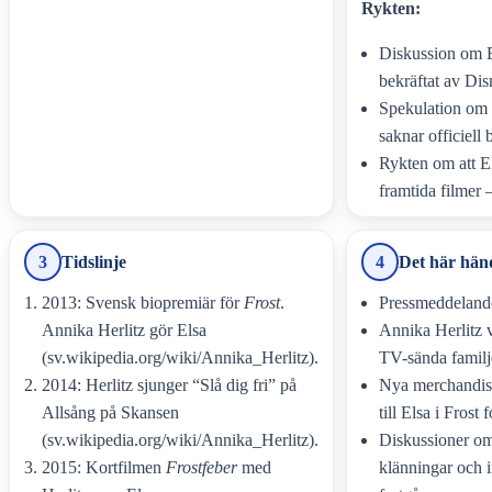
Rykten:
Diskussion om El
bekräftat av Disn
Spekulation om 
saknar officiell 
Rykten om att Els
framtida filmer –
3
Tidslinje
4
Det här hän
2013: Svensk biopremiär för
Frost
.
Pressmeddelan
Annika Herlitz gör Elsa
Annika Herlitz 
(sv.wikipedia.org/wiki/Annika_Herlitz).
TV-sända famil
2014: Herlitz sjunger “Slå dig fri” på
Nya merchandis
Allsång på Skansen
till Elsa i Frost f
(sv.wikipedia.org/wiki/Annika_Herlitz).
Diskussioner om 
2015: Kortfilmen
Frostfeber
med
klänningar och 