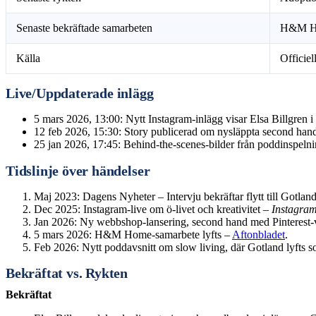
Senaste bekräftade samarbeten
H&M Hom
Källa
Officiel
Live/Uppdaterade inlägg
5 mars 2026, 13:00
: Nytt Instagram-inlägg visar Elsa Billgren 
12 feb 2026, 15:30
: Story publicerad om nysläppta second hand
25 jan 2026, 17:45
: Behind-the-scenes-bilder från poddinspeln
Tidslinje över händelser
Maj 2023: Dagens Nyheter – Intervju bekräftar flytt till Gotlan
Dec 2025: Instagram-live om ö-livet och kreativitet –
Instagra
Jan 2026: Ny webbshop-lansering, second hand med Pinterest-
5 mars 2026: H&M Home-samarbete lyfts –
Aftonbladet
.
Feb 2026: Nytt poddavsnitt om slow living, där Gotland lyfts s
Bekräftat vs. Rykten
Bekräftat