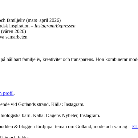
och familjeliv (mars–april 2026)
ndsk inspiration –
Instagram/Expressen
a (våren 2026)
iva samarbeten
 på hållbart familjeliv, kreativitet och transparens. Hon kombinerar mod
-profil
.
eende vid Gotlands strand. Källa: Instagram.
å biologiska barn. Källa: Dagens Nyheter, Instagram.
r, podden & bloggen fördjupar teman om Gotland, mode och vardag –
E
lägg och bilder.