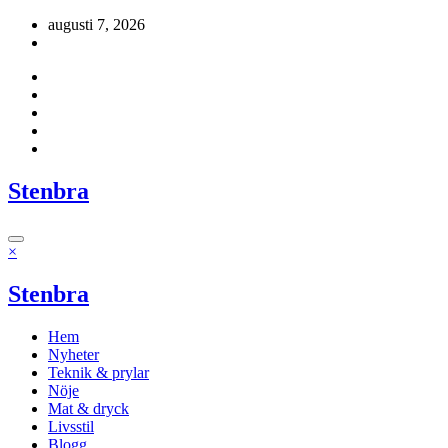
Hoppa
augusti 7, 2026
till
innehåll
Stenbra
×
Stenbra
Hem
Nyheter
Teknik & prylar
Nöje
Mat & dryck
Livsstil
Blogg