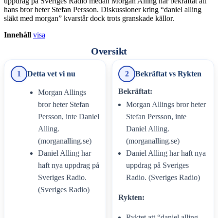
uppdrag på Sveriges Radio medan Morgan Alling har bekräftat att
hans bror heter Stefan Persson. Diskussioner kring “daniel alling
släkt med morgan” kvarstår dock trots granskade källor.
Innehåll
visa
Oversikt
1
Detta vet vi nu
2
Bekräftat vs Rykten
Bekräftat:
Morgan Allings
bror heter Stefan
Morgan Allings bror heter
Persson, inte Daniel
Stefan Persson, inte
Alling.
Daniel Alling.
(morganalling.se)
(morganalling.se)
Daniel Alling har
Daniel Alling har haft nya
haft nya uppdrag på
uppdrag på Sveriges
Sveriges Radio.
Radio. (Sveriges Radio)
(Sveriges Radio)
Rykten:
Ryktet att “daniel alling