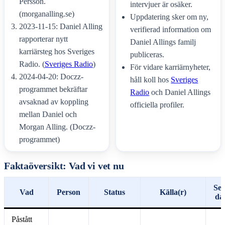
Persson.
intervjuer är osäker.
(morganalling.se)
Uppdatering sker om ny,
2023-11-15: Daniel Alling
verifierad information om
rapporterar nytt
Daniel Allings familj
karriärsteg hos Sveriges
publiceras.
Radio. (
Sveriges Radio
)
För vidare karriärnyheter,
2024-04-20: Doczz-
håll koll hos
Sveriges
programmet bekräftar
Radio
och Daniel Allings
avsaknad av koppling
officiella profiler.
mellan Daniel och
Morgan Alling. (Doczz-
programmet)
Faktaöversikt: Vad vi vet nu
Sen
Vad
Person
Status
Källa(r)
da
Påstått