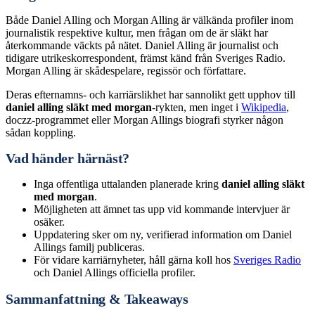
Både Daniel Alling och Morgan Alling är välkända profiler inom
journalistik respektive kultur, men frågan om de är släkt har
återkommande väckts på nätet. Daniel Alling är journalist och
tidigare utrikeskorrespondent, främst känd från Sveriges Radio.
Morgan Alling är skådespelare, regissör och författare.
Deras efternamns- och karriärslikhet har sannolikt gett upphov till
daniel alling släkt med morgan
-rykten, men inget i
Wikipedia
,
doczz-programmet eller Morgan Allings biografi styrker någon
sådan koppling.
Vad händer härnäst?
Inga offentliga uttalanden planerade kring
daniel alling släkt
med morgan
.
Möjligheten att ämnet tas upp vid kommande intervjuer är
osäker.
Uppdatering sker om ny, verifierad information om Daniel
Allings familj publiceras.
För vidare karriärnyheter, håll gärna koll hos
Sveriges Radio
och Daniel Allings officiella profiler.
Sammanfattning & Takeaways