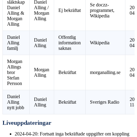
släktskap
Daniel
Se doczz-
Daniel
Alling /
202
Ej bekräftat
programmet,
Alling &
Morgan
04-
Wikipedia
Morgan
Alling
Alling
Daniel
Offentlig
Daniel
202
Alling
information
Wikipedia
Alling
04-
familj
saknas
Morgan
Allings
Morgan
202
bror
Bekräftat
morganalling.se
Alling
04-
Stefan
Persson
Daniel
Daniel
202
Alling
Bekräftat
Sveriges Radio
Alling
11-
nytt jobb
Liveuppdateringar
2024-04-20
: Fortsatt inga bekräftade uppgifter om koppling