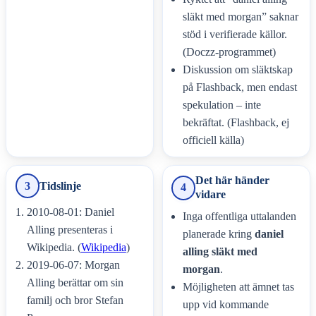
släkt med morgan” saknar
stöd i verifierade källor.
(Doczz-programmet)
Diskussion om släktskap
på Flashback, men endast
spekulation – inte
bekräftat. (Flashback, ej
officiell källa)
Det här händer
3
Tidslinje
4
vidare
2010-08-01: Daniel
Inga offentliga uttalanden
Alling presenteras i
planerade kring
daniel
Wikipedia. (
Wikipedia
)
alling släkt med
2019-06-07: Morgan
morgan
.
Alling berättar om sin
Möjligheten att ämnet tas
familj och bror Stefan
upp vid kommande