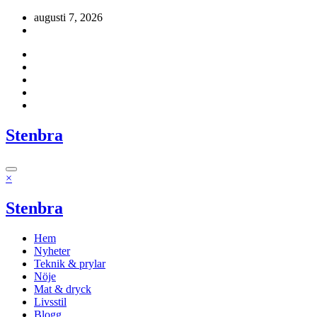
Hoppa
augusti 7, 2026
till
innehåll
Stenbra
×
Stenbra
Hem
Nyheter
Teknik & prylar
Nöje
Mat & dryck
Livsstil
Blogg