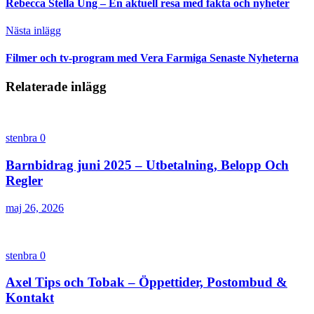
Rebecca Stella Ung – En aktuell resa med fakta och nyheter
Nästa inlägg
Filmer och tv-program med Vera Farmiga Senaste Nyheterna
Relaterade inlägg
stenbra
0
Barnbidrag juni 2025 – Utbetalning, Belopp Och
Regler
maj 26, 2026
stenbra
0
Axel Tips och Tobak – Öppettider, Postombud &
Kontakt