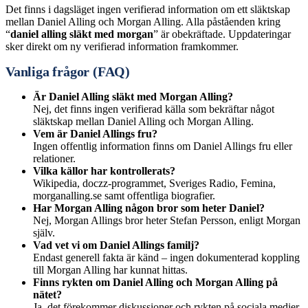
Det finns i dagsläget ingen verifierad information om ett släktskap
mellan Daniel Alling och Morgan Alling. Alla påståenden kring
“
daniel alling släkt med morgan
” är obekräftade. Uppdateringar
sker direkt om ny verifierad information framkommer.
Vanliga frågor (FAQ)
Är Daniel Alling släkt med Morgan Alling?
Nej, det finns ingen verifierad källa som bekräftar något
släktskap mellan Daniel Alling och Morgan Alling.
Vem är Daniel Allings fru?
Ingen offentlig information finns om Daniel Allings fru eller
relationer.
Vilka källor har kontrollerats?
Wikipedia, doczz-programmet, Sveriges Radio, Femina,
morganalling.se samt offentliga biografier.
Har Morgan Alling någon bror som heter Daniel?
Nej, Morgan Allings bror heter Stefan Persson, enligt Morgan
själv.
Vad vet vi om Daniel Allings familj?
Endast generell fakta är känd – ingen dokumenterad koppling
till Morgan Alling har kunnat hittas.
Finns rykten om Daniel Alling och Morgan Alling på
nätet?
Ja, det förekommer diskussioner och rykten på sociala medier