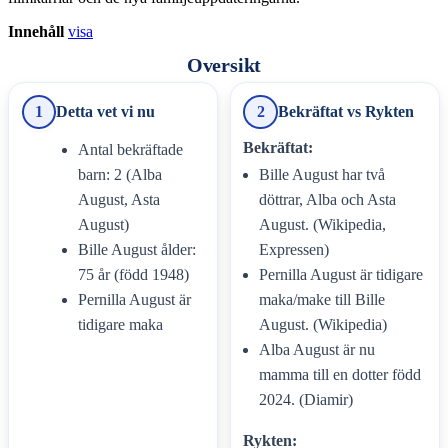
Innehåll
visa
Oversikt
1
Detta vet vi nu
2
Bekräftat vs Rykten
Bekräftat:
Antal bekräftade
barn: 2 (Alba
Bille August har två
August, Asta
döttrar, Alba och Asta
August)
August. (Wikipedia,
Bille August ålder:
Expressen)
75 år (född 1948)
Pernilla August är tidigare
Pernilla August är
maka/make till Bille
tidigare maka
August. (Wikipedia)
Alba August är nu
mamma till en dotter född
2024. (Diamir)
Rykten: