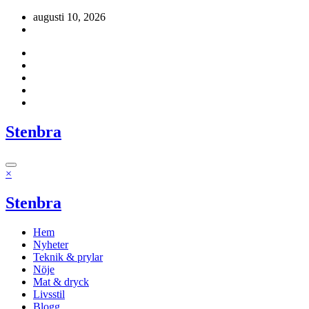
Hoppa
augusti 10, 2026
till
innehåll
Stenbra
×
Stenbra
Hem
Nyheter
Teknik & prylar
Nöje
Mat & dryck
Livsstil
Blogg