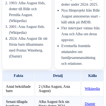
1993: Alba August föds,
dotter under 2024–2025.
dotter till Bille och
Nya filmprojekt från Bille
Pernilla August.
August annonseras snart –
(Wikipedia)
håll utkik på IMDB.
2001: Asta August föds.
Fler intervjuer väntas från
(Wikipedia)
Asta och Alba om deras
2024: Alba August får sitt
uppväxt.
första barn tillsammans
Eventuella framtida
med Pontus Winnberg.
uttalanden om
(Diamir)
familjesammansättning
och relationer.
Fakta
Detalj
Källa
Antal bekräftade
2 (Alba August, Asta
Wikipedia
barn
August)
Senast tillagda
Alba August fick sin
Diamir
barnbarn
första dotter 2024