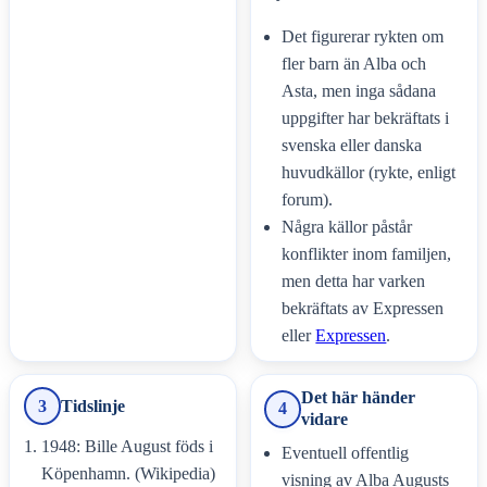
Det figurerar rykten om
fler barn än Alba och
Asta, men inga sådana
uppgifter har bekräftats i
svenska eller danska
huvudkällor (rykte, enligt
forum).
Några källor påstår
konflikter inom familjen,
men detta har varken
bekräftats av Expressen
eller
Expressen
.
Det här händer
3
Tidslinje
4
vidare
1948: Bille August föds i
Eventuell offentlig
Köpenhamn. (Wikipedia)
visning av Alba Augusts