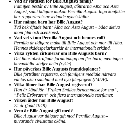
Vad är statusen för Bille Augusts familj?
Familjen består av Bille August, döttrarna Alba och Asta
August, samt tidigare makan Pernilla August. Inga konflikter
har rapporterats av ledande nyhetskällor.
Hur många barn har Bille August?
Två bekräftade barn: Alba och Asta August – båda aktiva
inom film och scenkonst.
Vad vet vi om Pernilla August och hennes roll?
Pernilla är tidigare maka till Bille August och mor till Alba.
Hennes skådespelarkarriär är internationellt erkänd.
Vilka rykten cirkulerar om Bille Augusts barn?
Det finns obekräftade foruminlägg om fler barn, men ingen
huvudkälla stödjer detta (rykte).
Hur påverkas Bille Augusts framtidsplaner?
Bille fortsätter regissera, och familjens mediala närvaro
väntas öka i samband med nya filmprojekt (IMDB).
Vilka filmer har Bille August regisserat?
Han är känd för ”Frøken Smillas fornemmelse for snø”,
”Pelle Erövraren” och flera internationella storfilmer.
Vilken ålder har Bille August?
75 år (född 1948).
Vem är Bille August gift med?
Bille August var tidigare gift med Pernilla August –
nuvarande civilstatus okänd.