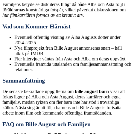
Familjens betydelse diskuteras flitigt då både Alba och Asta följt i
föräldrarnas konstnärliga fotspår, vilket påverkat diskussionen om
hur filmkarriären formas av ett kreativt arv
.
Vad som Kommer Härnäst
Eventuell offentlig visning av Alba Augusts dotter under
2024–2025.
Nya filmprojekt från Bille August annonseras snart – håll
utkik på IMDB.
Fler intervjuer väntas från Asta och Alba om deras uppväxt.
Eventuella framtida uttalanden om familjesammansättning och
relationer.
Sammanfattning
De senaste bekräftade uppgifterna om
bille august barn
visar att
fokus ligger på Alba och Asta August, deras karriärer och egna
familjeliv, medan rykten om fler barn inte har stöd i trovärdiga
källor. Nästa steg är att följa barnens och Bille Augusts fortsatta
arbete inom film och kommande offentliga framträdanden.
FAQ om Bille August och Familjen