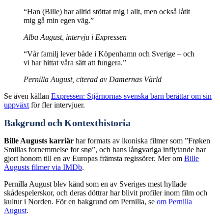
“Han (Bille) har alltid stöttat mig i allt, men också låtit
mig gå min egen väg.”
Alba August, intervju i Expressen
“Vår familj lever både i Köpenhamn och Sverige – och
vi har hittat våra sätt att fungera.”
Pernilla August, citerad av Damernas Värld
Se även källan
Expressen: Stjärnornas svenska barn berättar om sin
uppväxt
för fler intervjuer.
Bakgrund och Kontexthistoria
Bille Augusts karriär
har formats av ikoniska filmer som ”Frøken
Smillas fornemmelse for snø”, och hans långvariga inflytande har
gjort honom till en av Europas främsta regissörer. Mer om
Bille
Augusts filmer via IMDb
.
Pernilla August blev känd som en av Sveriges mest hyllade
skådespelerskor, och deras döttrar har blivit profiler inom film och
kultur i Norden. För en bakgrund om Pernilla, se
om Pernilla
August
.