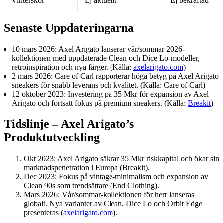
Vinterskor
Ej aktuellt
–
Ej bekräftad
Senaste Uppdateringarna
10 mars 2026
: Axel Arigato lanserar vår/sommar 2026-
kollektionen med uppdaterade Clean och Dice Lo-modeller,
retroinspiration och nya färger. (Källa:
axelarigato.com
)
2 mars 2026
: Care of Carl rapporterar höga betyg på Axel Arigato
sneakers för snabb leverans och kvalitet. (Källa: Care of Carl)
12 oktober 2023
: Investering på 35 Mkr för expansion av Axel
Arigato och fortsatt fokus på premium sneakers. (Källa:
Breakit
)
Tidslinje – Axel Arigato’s
Produktutveckling
Okt 2023
: Axel Arigato säkrar 35 Mkr riskkapital och ökar sin
marknadspenetration i Europa (Breakit).
Dec 2023
: Fokus på vintage-minimalism och expansion av
Clean 90s som trendsättare (End Clothing).
Mars 2026
: Vår/sommar-kollektionen för herr lanseras
globalt. Nya varianter av Clean, Dice Lo och Orbit Edge
presenteras (
axelarigato.com
).