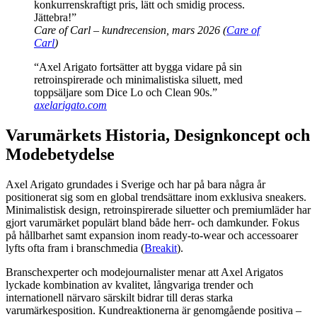
konkurrenskraftigt pris, lätt och smidig process.
Jättebra!”
Care of Carl – kundrecension, mars 2026 (
Care of
Carl
)
“Axel Arigato fortsätter att bygga vidare på sin
retroinspirerade och minimalistiska siluett, med
toppsäljare som Dice Lo och Clean 90s.”
axelarigato.com
Varumärkets Historia, Designkoncept och
Modebetydelse
Axel Arigato grundades i Sverige och har på bara några år
positionerat sig som en global trendsättare inom exklusiva sneakers.
Minimalistisk design, retroinspirerade siluetter och premiumläder har
gjort varumärket populärt bland både herr- och damkunder. Fokus
på hållbarhet samt expansion inom ready-to-wear och accessoarer
lyfts ofta fram i branschmedia (
Breakit
).
Branschexperter och modejournalister menar att Axel Arigatos
lyckade kombination av kvalitet, långvariga trender och
internationell närvaro särskilt bidrar till deras starka
varumärkesposition. Kundreaktionerna är genomgående positiva –