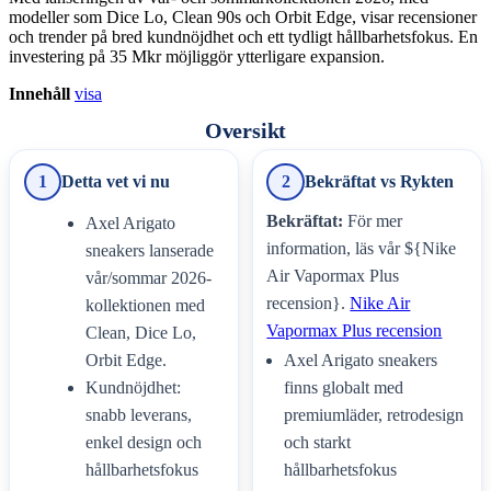
modeller som Dice Lo, Clean 90s och Orbit Edge, visar recensioner
och trender på bred kundnöjdhet och ett tydligt hållbarhetsfokus. En
investering på 35 Mkr möjliggör ytterligare expansion.
Innehåll
visa
Oversikt
1
Detta vet vi nu
2
Bekräftat vs Rykten
Bekräftat:
För mer
Axel Arigato
information, läs vår ${Nike
sneakers lanserade
Air Vapormax Plus
vår/sommar 2026-
recension}.
Nike Air
kollektionen med
Vapormax Plus recension
Clean, Dice Lo,
Orbit Edge.
Axel Arigato sneakers
Kundnöjdhet:
finns globalt med
snabb leverans,
premiumläder, retrodesign
enkel design och
och starkt
hållbarhetsfokus
hållbarhetsfokus