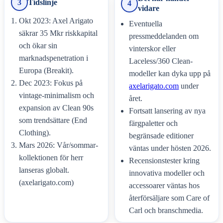
3
Tidslinje
4
vidare
Okt 2023: Axel Arigato
Eventuella
säkrar 35 Mkr riskkapital
pressmeddelanden om
och ökar sin
vinterskor eller
marknadspenetration i
Laceless/360 Clean-
Europa (Breakit).
modeller kan dyka upp på
Dec 2023: Fokus på
axelarigato.com
under
vintage-minimalism och
året.
expansion av Clean 90s
Fortsatt lansering av nya
som trendsättare (End
färgpaletter och
Clothing).
begränsade editioner
Mars 2026: Vår/sommar-
väntas under hösten 2026.
kollektionen för herr
Recensionstester kring
lanseras globalt.
innovativa modeller och
(axelarigato.com)
accessoarer väntas hos
återförsäljare som Care of
Carl och branschmedia.