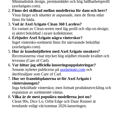
Minimalistisk design, premiumläder och hög hållbarhetsprofil
(axelarigato.com).
Finns det skillnad mellan modellerna för dam och herr?
Vissa färger och siluetter är anpassade, men de flesta stilar
finns för båda.
Vad är Axel Arigato Clean 360 Laceless?
En variant av Clean-serien med låg profil och slip-on-design;
ej aktivt bekräftad i nyare kollektioner.
Erbjuder Axel Arigato några vinterskor?
Inget vintersko-sortiment finns för närvarande bekräftat
(axelarigato.com).
Hur är kundnöjdheten med Axel Arigato sneakers?
Recensionerna visar mycket hög nöjdhet rörande kvalitet och
leverans (Care of Carl).
Var hittar jag officiella lanseringsuppdateringar?
Senaste nyheter publiceras på
axelarigato.com
och
återförsäljare som Care of Carl.
Hur ser framtidsplanerna ut för Axel Arigato i
vintersäsongen?
Inga bekräftade vinterskor, men fortsatt produktutveckling och
expansion av sortimentet väntas.
Vilka är de mest populära modellerna just nu?
Clean 90s, Dice Lo, Orbit Edge och Daze Runner är
trendande enligt vår/sommar 2026-lanseringen.