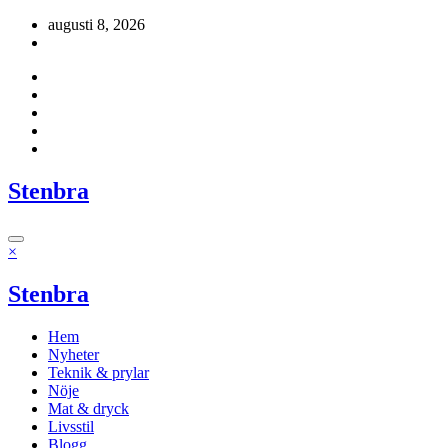
Hoppa
augusti 8, 2026
till
innehåll
Stenbra
×
Stenbra
Hem
Nyheter
Teknik & prylar
Nöje
Mat & dryck
Livsstil
Blogg