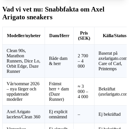
Vad vi vet nu: Snabbfakta om Axel
Arigato sneakers
Pris
Modeller/nyheter
Dam/Herr
Källa/Status
(SEK)
Clean 90s,
Baserat på
Marathon
2 700
Både dam
axelarigato.com,
Runners, Dice Lo,
– 4
& herr
Care of Carl,
Orbit Edge, Daze
000
Printemps
Runner
Vår/sommar 2026
Främst
≈ 3
– nya färger och
herr + dam
Bekräftat
000 –
uppdaterade
(Daze
(axelarigato.com
4 000
modeller
Runner)
Axel Arigato
Ej explicit
–
Ej bekräftad
laceless/Clean 360
omnämnd