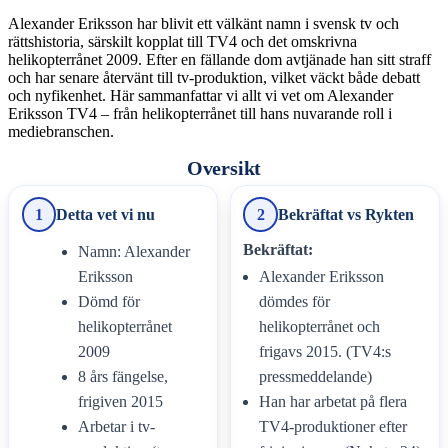
Alexander Eriksson har blivit ett välkänt namn i svensk tv och
rättshistoria, särskilt kopplat till TV4 och det omskrivna
helikopterrånet 2009. Efter en fällande dom avtjänade han sitt straff
och har senare återvänt till tv-produktion, vilket väckt både debatt
och nyfikenhet. Här sammanfattar vi allt vi vet om Alexander
Eriksson TV4 – från helikopterrånet till hans nuvarande roll i
mediebranschen.
Oversikt
1
Detta vet vi nu
2
Bekräftat vs Rykten
Bekräftat:
Namn: Alexander
Eriksson
Alexander Eriksson
Dömd för
dömdes för
helikopterrånet
helikopterrånet och
2009
frigavs 2015. (TV4:s
8 års fängelse,
pressmeddelande)
frigiven 2015
Han har arbetat på flera
Arbetar i tv-
TV4-produktioner efter