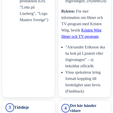
produktion (t.ex.
frigivningen. (Nyheter24)
”Lotta på
Rykten:
För mer
Liseberg”, ”Lego
information om filmer och
Masters Sverige”)
TV-program med Kristen
Wiig, besök
Kristen Wiig
filmer och TV-program
.
”Alexander Eriksson ska
ha bott på Ljusterö efter
frigivningen” – ej
bekräftat officiellt.
Vissa spekulerar kring
fortsatt koppling till
brottslighet utan bevis.
(Flashback)
Det här händer
3
Tidslinje
4
vidare