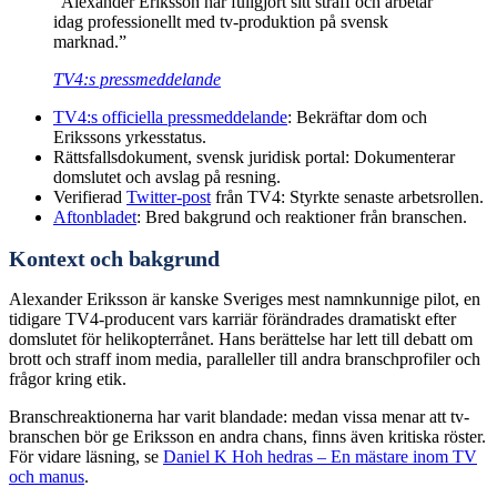
”Alexander Eriksson har fullgjort sitt straff och arbetar
idag professionellt med tv-produktion på svensk
marknad.”
TV4:s pressmeddelande
TV4:s officiella pressmeddelande
: Bekräftar dom och
Erikssons yrkesstatus.
Rättsfallsdokument, svensk juridisk portal: Dokumenterar
domslutet och avslag på resning.
Verifierad
Twitter-post
från TV4: Styrkte senaste arbetsrollen.
Aftonbladet
: Bred bakgrund och reaktioner från branschen.
Kontext och bakgrund
Alexander Eriksson är kanske Sveriges mest namnkunnige pilot, en
tidigare TV4-producent vars karriär förändrades dramatiskt efter
domslutet för helikopterrånet. Hans berättelse har lett till debatt om
brott och straff inom media, paralleller till andra branschprofiler och
frågor kring etik.
Branschreaktionerna har varit blandade: medan vissa menar att tv-
branschen bör ge Eriksson en andra chans, finns även kritiska röster.
För vidare läsning, se
Daniel K Hoh hedras – En mästare inom TV
och manus
.