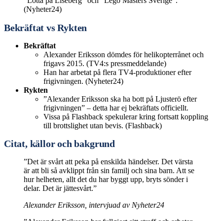
”Lotta på Liseberg” och ”Lego Masters Sverige”.
(Nyheter24)
Bekräftat vs Rykten
Bekräftat
Alexander Eriksson dömdes för helikopterrånet och
frigavs 2015. (TV4:s pressmeddelande)
Han har arbetat på flera TV4-produktioner efter
frigivningen. (Nyheter24)
Rykten
”Alexander Eriksson ska ha bott på Ljusterö efter
frigivningen” – detta har ej bekräftats officiellt.
Vissa på Flashback spekulerar kring fortsatt koppling
till brottslighet utan bevis. (Flashback)
Citat, källor och bakgrund
”Det är svårt att peka på enskilda händelser. Det värsta
är att bli så avklippt från sin familj och sina barn. Att se
hur helheten, allt det du har byggt upp, bryts sönder i
delar. Det är jättesvårt.”
Alexander Eriksson, intervjuad av Nyheter24