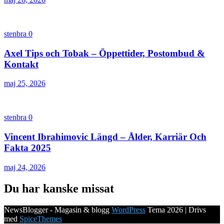
stenbra
0
Axel Tips och Tobak – Öppettider, Postombud &
Kontakt
maj 25, 2026
stenbra
0
Vincent Ibrahimovic Längd – Ålder, Karriär Och
Fakta 2025
maj 24, 2026
Du har kanske missat
NewsBlogger - Magasin & blogg
WordPress
Tema 2026 | Drivs
med
SpiceThemes