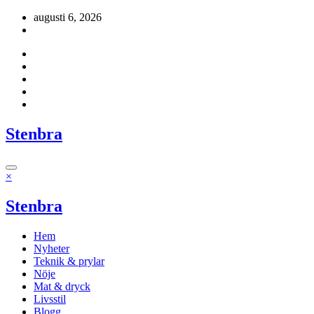
Hoppa
augusti 6, 2026
till
innehåll
Stenbra
×
Stenbra
Hem
Nyheter
Teknik & prylar
Nöje
Mat & dryck
Livsstil
Blogg