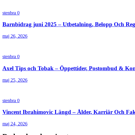
stenbra
0
Barnbidrag juni 2025 – Utbetalning, Belopp Och Reg
maj 26, 2026
stenbra
0
Axel Tips och Tobak – Öppettider, Postombud & Ko
maj 25, 2026
stenbra
0
Vincent Ibrahimovic Längd – Ålder, Karriär Och Fa
maj 24, 2026