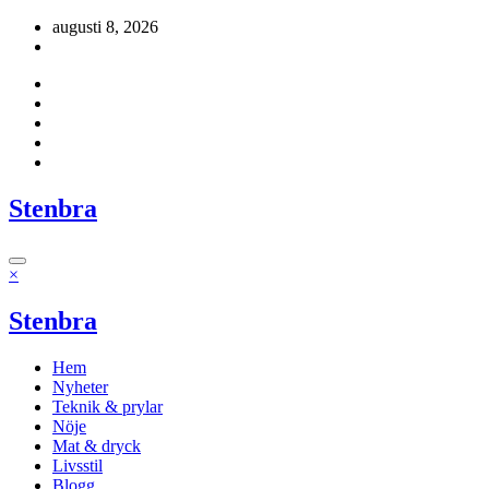
Hoppa
augusti 8, 2026
till
innehåll
Stenbra
×
Stenbra
Hem
Nyheter
Teknik & prylar
Nöje
Mat & dryck
Livsstil
Blogg