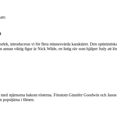
are.
s
r storlek, introduceras vi för flera minnesvärda karaktärer. Den optimis
n annan viktig figur är Nick Wilde, en listig räv som hjälper Judy att lö
så med stjärnorna bakom rösterna. Förutom Ginnifer Goodwin och Jason
n popstjärna i filmen.