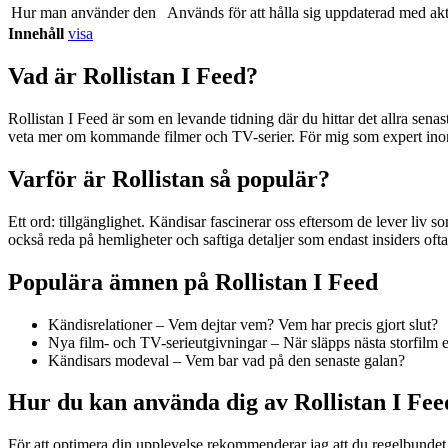
Hur man använder den
Används för att hålla sig uppdaterad med akt
Innehåll
visa
Vad är Rollistan I Feed?
Rollistan I Feed är som en levande tidning där du hittar det allra senast
veta mer om kommande filmer och TV-serier. För mig som expert inom
Varför är Rollistan så populär?
Ett ord: tillgänglighet. Kändisar fascinerar oss eftersom de lever liv
också reda på hemligheter och saftiga detaljer som endast insiders ofta h
Populära ämnen på Rollistan I Feed
Kändisrelationer – Vem dejtar vem? Vem har precis gjort slut?
Nya film- och TV-serieutgivningar – När släpps nästa storfilm el
Kändisars modeval – Vem bar vad på den senaste galan?
Hur du kan använda dig av Rollistan I Fee
För att optimera din upplevelse rekommenderar jag att du regelbundet b