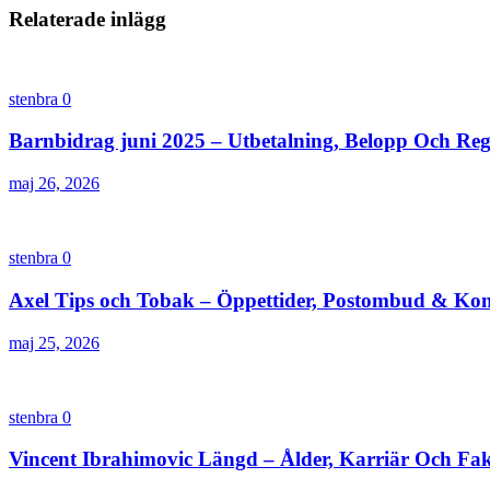
Relaterade inlägg
stenbra
0
Barnbidrag juni 2025 – Utbetalning, Belopp Och Reg
maj 26, 2026
stenbra
0
Axel Tips och Tobak – Öppettider, Postombud & Ko
maj 25, 2026
stenbra
0
Vincent Ibrahimovic Längd – Ålder, Karriär Och Fa