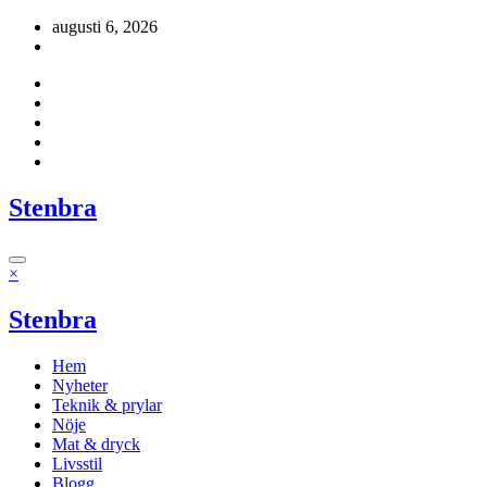
Hoppa
augusti 6, 2026
till
innehåll
Stenbra
×
Stenbra
Hem
Nyheter
Teknik & prylar
Nöje
Mat & dryck
Livsstil
Blogg