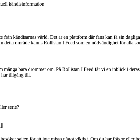
uell kändisinformation.
e från kändisarnas värld. Det är en plattform där fans kan få sin dagliga 
 detta område känns Rollistan I Feed som en nödvändighet för alla so
 som många bara drömmer om. På Rollistan I Feed får vi en inblick i deras
ar tillgång till.
ler serie?
d
esöker sajten för att inte missa något viktigt. Om du har frågor eller be