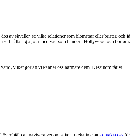
dos av skvaller, se vilka relationer som blomstrar eller brister, och få
m vill hålla sig à jour med vad som händer i Hollywood och bortom.
 värld, vilket gör att vi känner oss närmare dem. Dessutom får vi
höver hjälp att navigera genom sajten, tveka inte att
kontakta oss
för