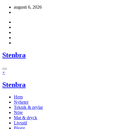
Hoppa
augusti 6, 2026
till
innehåll
Stenbra
×
Stenbra
Hem
Nyheter
Teknik & prylar
Nöje
Mat & dryck
Livsstil
Blogg