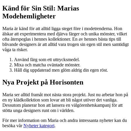
Känd för Sin Stil: Marias
Modehemligheter
Maria är känd för att alltid ligga steget före i modetrenderna. Hon
älskar att experimentera med djärva färger och unika mönster, vilket
ofta återspeglas i hennes kollektioner. En av hennes bästa tips till
blivande designers är att alltid vara trogen sin egen stil men samtidigt
våga ta risker.
Använd färg som ett uttrycksmedel.
Mixa och matcha oväntade mönster.
Håll dig uppdaterad men glöm aldrig din egen röst.
Nya Projekt på Horisonten
Maria ser alltid framåt mot nästa stora projekt. Just nu arbetar hon på
en ny klädkollektion som lovar att bli något utöver det vanliga.
Dessutom planerar hon att lansera en välgörenhetskampanj för att
stötta unga designers runt om i världen.
För mer information om Maria och andra intressanta nyheter kan du
besöka vår
Nyheter kategori
.