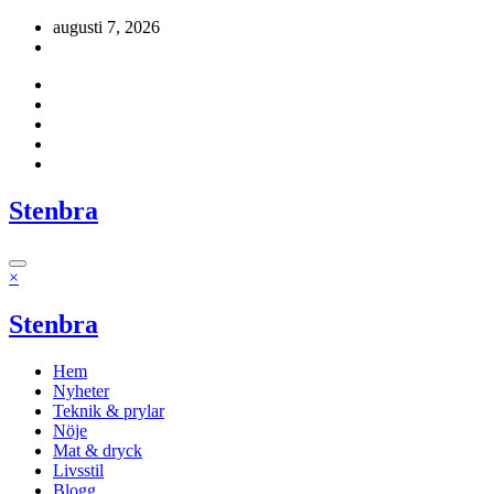
Hoppa
augusti 7, 2026
till
innehåll
Stenbra
×
Stenbra
Hem
Nyheter
Teknik & prylar
Nöje
Mat & dryck
Livsstil
Blogg