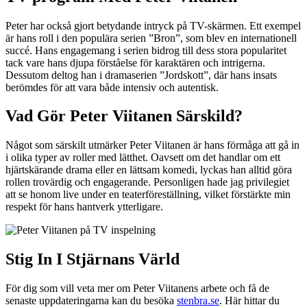
Peter har också gjort betydande intryck på TV-skärmen. Ett exempel
är hans roll i den populära serien ”Bron”, som blev en internationell
succé. Hans engagemang i serien bidrog till dess stora popularitet
tack vare hans djupa förståelse för karaktären och intrigerna.
Dessutom deltog han i dramaserien ”Jordskott”, där hans insats
berömdes för att vara både intensiv och autentisk.
Vad Gör Peter Viitanen Särskild?
Något som särskilt utmärker Peter Viitanen är hans förmåga att gå in
i olika typer av roller med lätthet. Oavsett om det handlar om ett
hjärtskärande drama eller en lättsam komedi, lyckas han alltid göra
rollen trovärdig och engagerande. Personligen hade jag privilegiet
att se honom live under en teaterföreställning, vilket förstärkte min
respekt för hans hantverk ytterligare.
Stig In I Stjärnans Värld
För dig som vill veta mer om Peter Viitanens arbete och få de
senaste uppdateringarna kan du besöka
stenbra.se
. Här hittar du