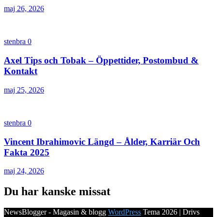
maj 26, 2026
stenbra
0
Axel Tips och Tobak – Öppettider, Postombud &
Kontakt
maj 25, 2026
stenbra
0
Vincent Ibrahimovic Längd – Ålder, Karriär Och
Fakta 2025
maj 24, 2026
Du har kanske missat
NewsBlogger - Magasin & blogg
WordPress
Tema 2026 | Drivs