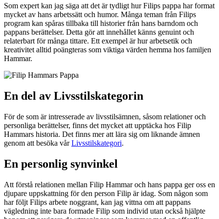
Som expert kan jag säga att det är tydligt hur Filips pappa har format
mycket av hans arbetssätt och humor. Många teman från Filips
program kan spåras tillbaka till historier från hans barndom och
pappans berättelser. Detta gör att innehållet känns genuint och
relaterbart för många tittare. Ett exempel är hur arbetsetik och
kreativitet alltid poängteras som viktiga värden hemma hos familjen
Hammar.
En del av Livsstilskategorin
För de som är intresserade av livsstilsämnen, såsom relationer och
personliga berättelser, finns det mycket att upptäcka hos Filip
Hammars historia. Det finns mer att lära sig om liknande ämnen
genom att besöka vår
Livsstilskategori
.
En personlig synvinkel
Att förstå relationen mellan Filip Hammar och hans pappa ger oss en
djupare uppskattning för den person Filip är idag. Som någon som
har följt Filips arbete noggrant, kan jag vittna om att pappans
vägledning inte bara formade Filip som individ utan också hjälpte