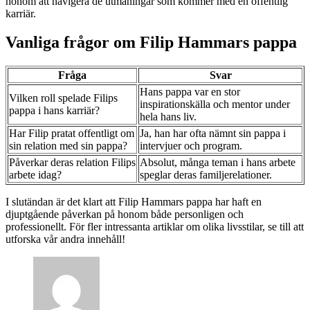
honom att navigera de utmaningar som kommer med en offentlig
karriär.
Vanliga frågor om Filip Hammars pappa
Fråga
Svar
Hans pappa var en stor
Vilken roll spelade Filips
inspirationskälla och mentor under
pappa i hans karriär?
hela hans liv.
Har Filip pratat offentligt om
Ja, han har ofta nämnt sin pappa i
sin relation med sin pappa?
intervjuer och program.
Påverkar deras relation Filips
Absolut, många teman i hans arbete
arbete idag?
speglar deras familjerelationer.
I slutändan är det klart att Filip Hammars pappa har haft en
djuptgående påverkan på honom både personligen och
professionellt. För fler intressanta artiklar om olika livsstilar, se till att
utforska vår andra innehåll!