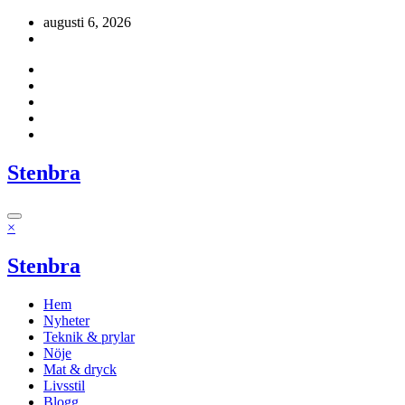
Hoppa
augusti 6, 2026
till
innehåll
Stenbra
×
Stenbra
Hem
Nyheter
Teknik & prylar
Nöje
Mat & dryck
Livsstil
Blogg