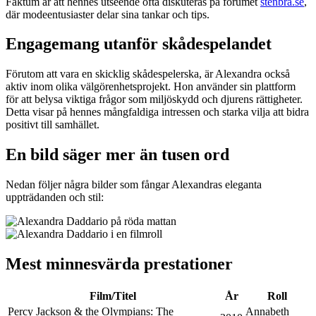
Faktum är att hennes utseende ofta diskuteras på forumet
stenbra.se
,
där modeentusiaster delar sina tankar och tips.
Engagemang utanför skådespelandet
Förutom att vara en skicklig skådespelerska, är Alexandra också
aktiv inom olika välgörenhetsprojekt. Hon använder sin plattform
för att belysa viktiga frågor som miljöskydd och djurens rättigheter.
Detta visar på hennes mångfaldiga intressen och starka vilja att bidra
positivt till samhället.
En bild säger mer än tusen ord
Nedan följer några bilder som fångar Alexandras eleganta
uppträdanden och stil:
Mest minnesvärda prestationer
Film/Titel
År
Roll
Percy Jackson & the Olympians: The
Annabeth