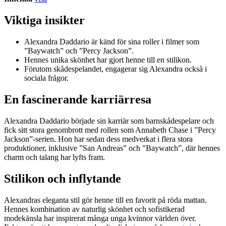
Viktiga insikter
Alexandra Daddario är känd för sina roller i filmer som
”Baywatch” och ”Percy Jackson”.
Hennes unika skönhet har gjort henne till en stilikon.
Förutom skådespelandet, engagerar sig Alexandra också i
sociala frågor.
En fascinerande karriärresa
Alexandra Daddario började sin karriär som barnskådespelare och
fick sitt stora genombrott med rollen som Annabeth Chase i ”Percy
Jackson”-serien. Hon har sedan dess medverkat i flera stora
produktioner, inklusive ”San Andreas” och ”Baywatch”, där hennes
charm och talang har lyfts fram.
Stilikon och inflytande
Alexandras eleganta stil gör henne till en favorit på röda mattan.
Hennes kombination av naturlig skönhet och sofistikerad
modekänsla har inspirerat många unga kvinnor världen över.